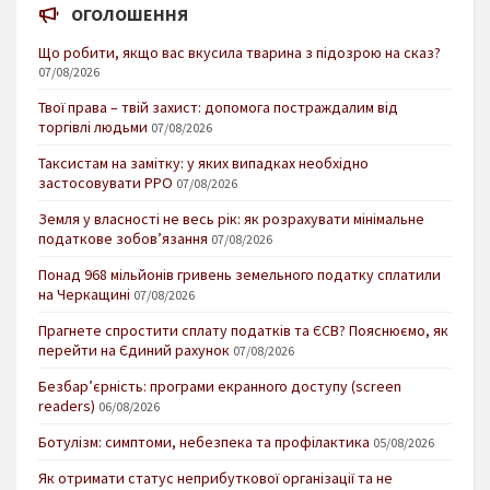
ОГОЛОШЕННЯ
Що робити, якщо вас вкусила тварина з підозрою на сказ?
07/08/2026
Твої права – твій захист: допомога постраждалим від
торгівлі людьми
07/08/2026
Таксистам на замітку: у яких випадках необхідно
застосовувати РРО
07/08/2026
Земля у власності не весь рік: як розрахувати мінімальне
податкове зобов’язання
07/08/2026
Понад 968 мільйонів гривень земельного податку сплатили
на Черкащині
07/08/2026
Прагнете спростити сплату податків та ЄСВ? Пояснюємо, як
перейти на Єдиний рахунок
07/08/2026
Безбар’єрність: програми екранного доступу (screen
readers)
06/08/2026
Ботулізм: симптоми, небезпека та профілактика
05/08/2026
Як отримати статус неприбуткової організації та не