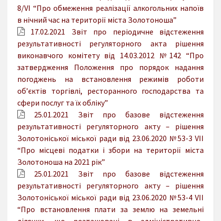
8/VI “Про обмеження реалізації алкогольних напоїв
в нічний час на території міста Золотоноша”
17.02.2021 Звіт про періодичне відстеження
результативності регуляторного акта рішення
виконавчого комітету від 14.03.2012 №142 “Про
затвердження Положення про порядок надання
погоджень на встановлення режимів роботи
об’єктів торгівлі, ресторанного господарства та
сфери послуг та їх обліку”
25.01.2021 Звіт про базове відстеження
результативності регуляторного акту – рішення
Золотоніської міської ради від 23.06.2020 №53-3 VII
“Про місцеві податки і збори на території міста
Золотоноша на 2021 рік”
25.01.2021 Звіт npo базове відстеження
результативності регуляторного акту – рішення
Золотоніської міської ради від 23.06.2020 №53-4 VII
“Про встановлення плати за землю на земельні
ділянки, що розташовані в адміністративно-