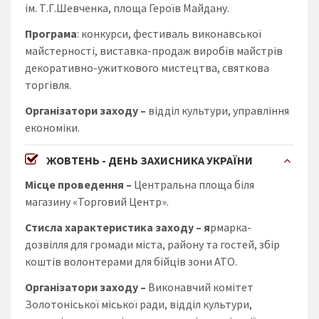
ім. Т.Г.Шевченка, площа Героїв Майдану.
Програма
: конкурси, фестиваль виконавської
майстерності, виставка-продаж виробів майстрів
декоративно-ужиткового мистецтва, святкова
торгівля.
Організатори заходу
–
відділ культури, управління
економіки.
ЖОВТЕНЬ - ДЕНЬ ЗАХИСНИКА УКРАЇНИ
Місце проведення –
Центральна площа біля
магазину «Торговий Центр».
Стисла характеристика заходу
– я
рмарка-
дозвілля для громади міста, району та гостей, збір
коштів волонтерами для бійців зони АТО.
Організатори заходу
–
Виконавчий комітет
Золотоніської міської ради, відділ культури,