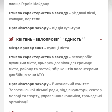
площа Героїв Майдану.
Стисла характеристика заходу
–
різдвяні пісні,
колядки, вертепи.
Організатори заходу
–
відділ культури
КВІТЕНЬ - ВЕЛОПРОБІГ ``ЄДНІСТЬ``
Місце проведення –
вулиці міста.
Стисла характеристика заходу
–
велопробіг
вулицями міста, ярмарка-дозвілля для громади
міста, району та гостей, збір коштів волонтерами
для бійців зони АТО.
Організатори заходу
–
Виконавчий комітет
Золотоніської міської ради, відділ культури, сектор
молоді та спорту, управління економіки, громадські
організації.