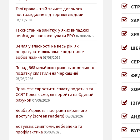
СТР
Твої права – твій захист: допомога
постраждалим від торгівлі людьми
ХАР
07/08/2026
Таксистам на замітку: у яких випадках
ХРА
необхідно застосовувати РРО
07/08/2026
Земля у власності не весь рік: як
ШЕР
розрахувати мінімальне податкове
зобов’язання
07/08/2026
СЕР
Понад 968 мільйонів гривень земельного
податку сплатили на Черкащині
ФЕ
07/08/2026
ХОР
Прагнете спростити сплату податків та
ЄСВ? Пояснюємо, як перейти на Єдиний
рахунок
07/08/2026
ІЗГ
Безбар’єрність: програми екранного
доступу (screen readers)
АН
06/08/2026
Ботулізм: симптоми, небезпека та
БУР
профілактика
05/08/2026