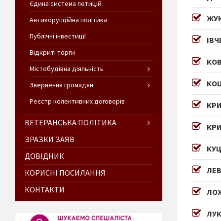
Єдина система петицій
ЖУК
Антикорупційна політика
Публічні інвестиції
ІВЧ
Відкриті торги
КОВ
Містобудівна діяльність
КОЦ
Звернення громадян
Реєстр колективних договорів
КР
ВЕТЕРАНСЬКА ПОЛІТИКА
КРИ
ЗРАЗКИ ЗАЯВ
КУЦ
ДОВІДНИК
ЛЕВ
КОРИСНІ ПОСИЛАННЯ
КОНТАКТИ
ЛОЖ
ЛУК