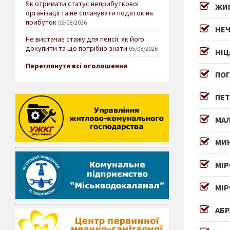
Як отримати статус неприбуткової
ЖИГ
організації та не сплачувати податок на
прибуток
05/08/2026
НЕЧ
Не вистачає стажу для пенсії: як його
докупити та що потрібно знати
05/08/2026
НІЦ
Переглянути всі оголошення
ПОГ
ПЕТ
МА
МИН
МІР
МІР
АБР