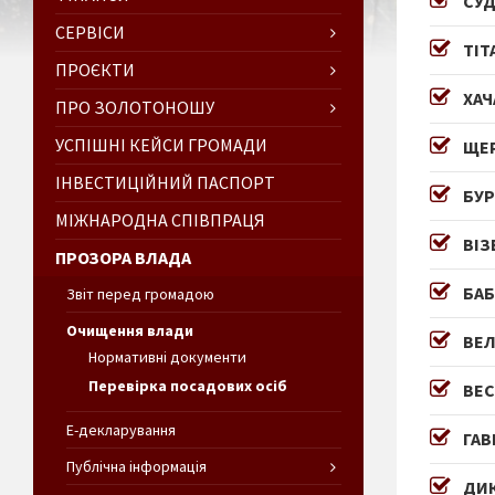
СУД
СЕРВІСИ
ТІТ
ПРОЄКТИ
ХАЧ
ПРО ЗОЛОТОНОШУ
УСПІШНІ КЕЙСИ ГРОМАДИ
ЩЕР
ІНВЕСТИЦІЙНИЙ ПАСПОРТ
БУР
МІЖНАРОДНА СПІВПРАЦЯ
ВІЗ
ПРОЗОРА ВЛАДА
БАБ
Звіт перед громадою
Очищення влади
ВЕЛ
Нормативні документи
Перевірка посадових осіб
ВЕС
Е-декларування
ГАВ
Публічна інформація
ДИ