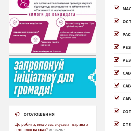
МАЛ
ОСТ
РАС
РЕЗ
РЕЗ
САВ
САВ
САВ
СОТ
ОГОЛОШЕННЯ
СТЕ
Що робити, якщо вас вкусила тварина з
підозрою на сказ?
07/08/2026