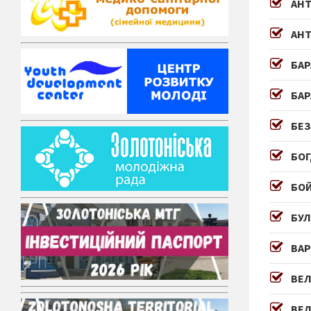
АН
АНТ
БА
БАР
БЕЗ
БОГ
БОЙ
БУЛ
ВАР
ВЕЛ
ВЕЛ