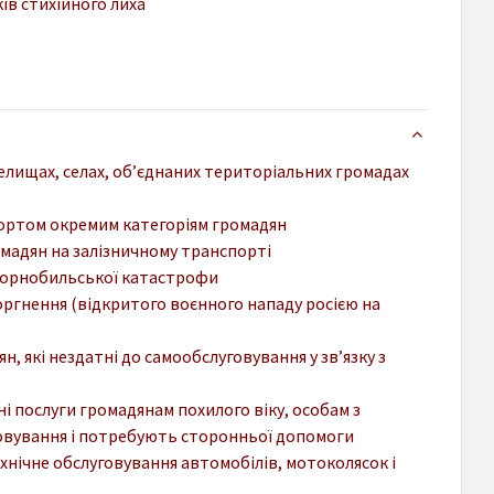
ків стихійного лиха
, селищах, селах, об’єднаних територіальних громадах
ортом окремим категоріям громадян
омадян на залізничному транспорті
 Чорнобильської катастрофи
оргнення (відкритого воєнного нападу росією на
 які нездатні до самообслуговування у зв’язку з
і послуги громадянам похилого віку, особам з
луговування і потребують сторонньої допомоги
хнічне обслуговування автомобілів, мотоколясок і