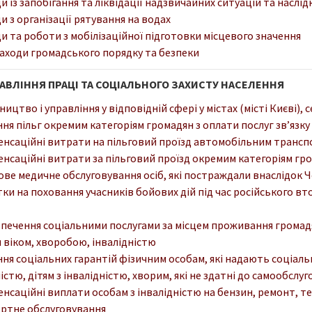
и із запобігання та ліквідації надзвичайних ситуацій та наслід
и з організації рятування на водах
и та роботи з мобілізаційної підготовки місцевого значення
заходи громадського порядку та безпеки
АВЛІННЯ ПРАЦІ ТА СОЦІАЛЬНОГО ЗАХИСТУ НАСЕЛЕННЯ
ництво і управління у відповідній сфері у містах (місті Києві)
ня пільг окремим категоріям громадян з оплати послуг зв’язку
нсаційні витрати на пільговий проїзд автомобільним трансп
нсаційні витрати за пільговий проїзд окремим категоріям гр
ове медичне обслуговування осіб, які постраждали внаслідок
ки на поховання учасників бойових дій під час російського вт
печення соціальними послугами за місцем проживання громадян,
 віком, хворобою, інвалідністю
ня соціальних гарантій фізичним особам, які надають соціальн
істю, дітям з інвалідністю, хворим, які не здатні до самообс
нсаційні виплати особам з інвалідністю на бензин, ремонт, те
ртне обслуговування