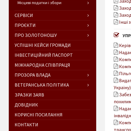
Заход
Місцеві податки і збори
Заход
Заход
СЕРВІСИ
Інші 
ПРОЄКТИ
ПРО ЗОЛОТОНОШУ
УПР
УСПІШНІ КЕЙСИ ГРОМАДИ
Керів
Надан
ІНВЕСТИЦІЙНИЙ ПАСПОРТ
Компе
МІЖНАРОДНА СПІВПРАЦЯ
Компе
Пільг
ПРОЗОРА ВЛАДА
Видат
ВЕТЕРАНСЬКА ПОЛІТИКА
Україну)
Забез
ЗРАЗКИ ЗАЯВ
похилим
ДОВІДНИК
Надан
КОРИСНІ ПОСИЛАННЯ
інвалідн
Компе
КОНТАКТИ
транспо