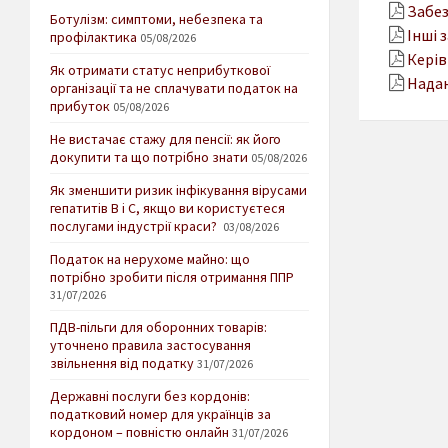
Забез
Ботулізм: симптоми, небезпека та
Інші 
профілактика
05/08/2026
Керів
Як отримати статус неприбуткової
Надан
організації та не сплачувати податок на
прибуток
05/08/2026
Не вистачає стажу для пенсії: як його
докупити та що потрібно знати
05/08/2026
Як зменшити ризик інфікування вірусами
гепатитів В і С, якщо ви користуєтеся
послугами індустрії краси?
03/08/2026
Податок на нерухоме майно: що
потрібно зробити після отримання ППР
31/07/2026
ПДВ-пільги для оборонних товарів:
уточнено правила застосування
звільнення від податку
31/07/2026
Державні послуги без кордонів:
податковий номер для українців за
кордоном – повністю онлайн
31/07/2026