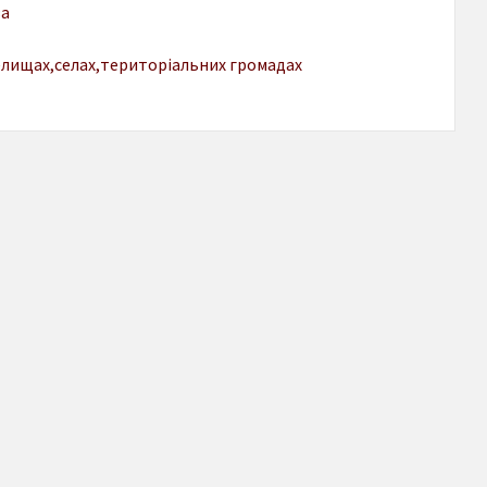
ва
 селищах,селах,територіальних громадах