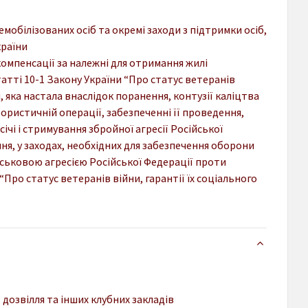
емобілізованих осіб та окремі заходи з підтримки осіб,
країни
компенсації за належні для отримання жилі
атті 10-1 Закону України “Про статус ветеранів
упи, яка настала внаслідок поранення, контузії каліцтва
ористичній операції, забезпеченні її проведення,
січі і стримування збройної агресії Російської
ння, у заходах, необхідних для забезпечення оборони
ійськовою агресією Російської Федерації проти
“Про статус ветеранів війни, гарантії їх соціального
 дозвілля та інших клубних закладів