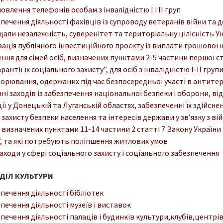
овлення телефонів особам з інвалідністю I і II груп
печення діяльності фахівців із супроводу ветеранів війни та д
щали незалежність, суверенітет та територіальну цілісність У
зація публічного інвестиційного проєкту із виплати грошової 
ння для сімей осіб, визначених пунктами 2-5 частини першої ст
арантії їх соціального захисту”, для осіб з інвалідністю I-II гр
ворювання, одержаних під час безпосередньої участі в антитер
ні заходів із забезпечення національної безпеки і оборони, від
ї у Донецькій та Луганській областях, забезпеченні їх здійсне
 захисту безпеки населення та інтересів держави у зв’язку з в
 визначених пунктами 11-14 частини 2 статті 7 Закону України 
”, та які потребують поліпшення житлових умов
заходи у сфері соціального захисту і соціального забезпечення
ДІЛ КУЛЬТУРИ
печення діяльності бібліотек
печення діяльності музеїв і виставок
печення діяльності палаців і будинків культури,клубів,центрів