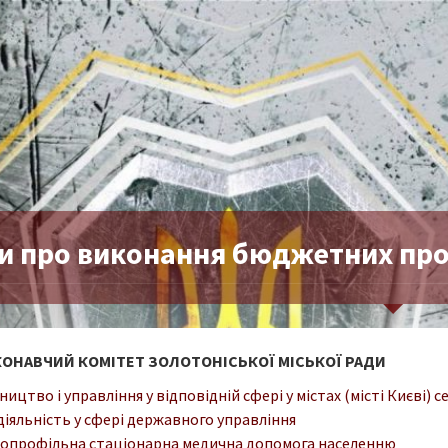
ти про виконання бюджетних про
ОНАВЧИЙ КОМІТЕТ ЗОЛОТОНІСЬКОЇ МІСЬКОЇ РАДИ
ництво і управління у відповідній сфері у містах (місті Києві)
діяльність у сфері державного управління
опрофільна стаціонарна медична допомога населенню