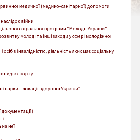
рвинної медичної (медико-санітарної) допомоги
внаслідок війни
 цільової соціальної програми “Молодь України”
звитку молоді та інші заходи у сфері молодіжної
осіб з інвалідністю, діяльність яких має соціальну
х видів спорту
і парки – локації здорової України”
 документації)
ті
 на неї