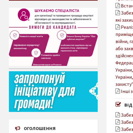
Встан
Забез
які захи
Реалі
приміще
війни, г
або зах
здійснен
Федераці
України,
України,
захисту
Інші 
ВІД
Забез
Забез
ОГОЛОШЕННЯ
Забез