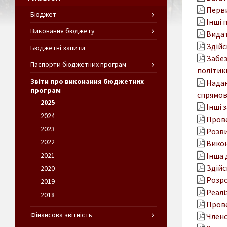
Перви
Бюджет
Інші 
Виконання бюджету
Видат
Здійс
Бюджетні запити
Забез
Паспорти бюджетних програм
політик
Звіти про виконання бюджетних
Надан
програм
спрямов
2025
Інші 
2024
Прове
2023
Розви
2022
Викон
2021
Інша 
Здійс
2020
Розро
2019
Реалі
2018
Прове
Фінансова звітність
Членс