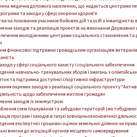
нна медична допомога населенню, що надається центрами пе
програми та заходи у сфері охорони здоров’я
ки на поховання учасників бойових дій та осіб з інвалідністю 
нення заходів та реалізація проектів на виконання Державної
печення молодіжними центрами соціального становлення та ро
и
ня фінансової підтримки громадським організаціям ветеранів і 
аність
заходи у сфері соціального захисту і соціального забезпечення
дення навчально-тренувальних зборів і змагань з олімпійськи
ток та підтримка доступної спортивної інфраструктури
ання окремих заходів з реалізації соціального проекту “Активн
діяльність щодо забезпечення житлом громадян
нення заходів із землеустрою
блення схем планування та забудови територій (містобудівної
зація програм і заходів в галузі зовнішньоекономічної діяльнос
дення експертної грошової оцінки земельної ділянки чи права
ькі внески до асоціацій органів місцевого самоврядування