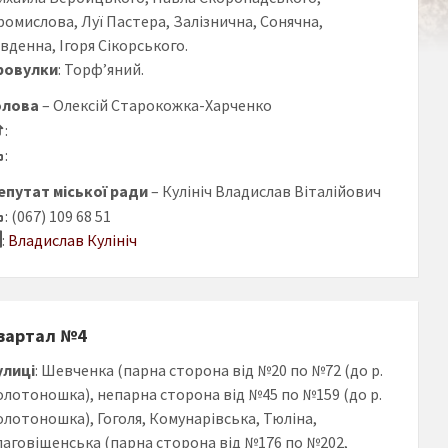
ромислова, Луї Пастера, Залізнична, Сонячна,
вденна, Ігоря Сікорського.
ровулки
: Торф’яний.
олова
– Олексій Старокожка-Харченко
:
:
епутат міської ради
– Кулініч Владислав Віталійович
: (067) 109 68 51
:
Владислав Кулініч
вартал №4
улиці
: Шевченка (парна сторона від №20 по №72 (до р.
олотоношка), непарна сторона від №45 по №159 (до р.
олотоношка), Гоголя, Комунарівська, Тюліна,
лаговіщенська (парна сторона від №176 по №202,