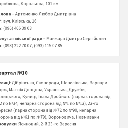
оробкова, Корольова, 101 км
олова
– Артеменко Любов Дмитрівна
: вул. Київська, 16
: (096) 466 39 03
епутат міської ради
– Манжара Дмитро Сергійович
: (098) 222 70 07, (093) 115 07 85
вартал №10
улиці
: Дібрівська, Сковороди, Шепелівська, Варвари
орж, Матвія Донцова, Українська, Дружби,
авицького, Куниці, Івана Дробного (парна сторона від
2 по №34, непарна сторона від №1 по №13), 23-го
ересня (парна сторона від №72 по №90, непарна
торона від №61 по №79), Вороновича, Невмиваки
ровулки
: Ясиновий, 2-й 23-го Вересня