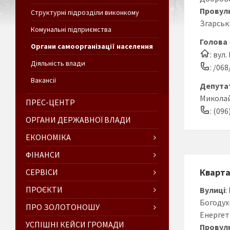
Провул
Структурні підрозділи виконкому
Згарськ
Комунальні підприємства
Голова
Органи самоорганізації населення
: вул
Діяльність влади
: /06
Вакансії
Депутат
Микола
ПРЕС-ЦЕНТР
: (096
ОРГАНИ ДЕРЖАВНОЇ ВЛАДИ
ЕКОНОМІКА
ФІНАНСИ
Кварт
СЕРВІСИ
ПРОЄКТИ
Вулиці
:
Богодух
ПРО ЗОЛОТОНОШУ
Енергет
УСПІШНІ КЕЙСИ ГРОМАДИ
Провул