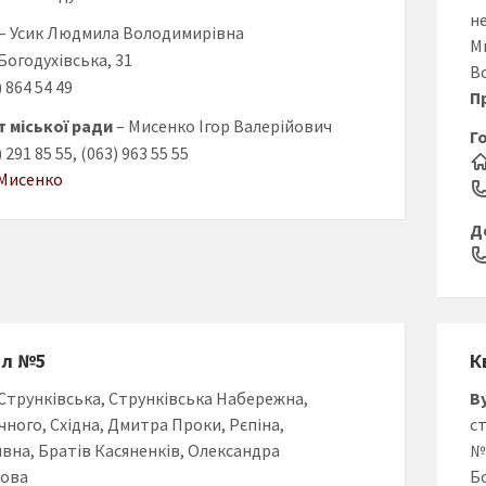
н
– Усик Людмила Володимирівна
М
. Богодухівська, 31
В
) 864 54 49
П
 міської ради
– Мисенко Ігор Валерійович
Г
) 291 85 55, (063) 963 55 55
 Мисенко
Д
ал №5
К
 Струнківська, Струнківська Набережна,
В
чного, Східна, Дмитра Проки, Рєпіна,
с
вна, Братів Касяненків, Олександра
№ 
ова
Б