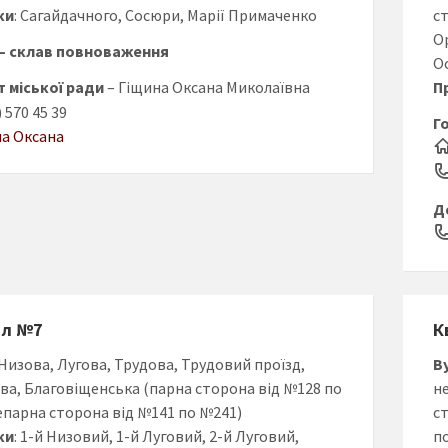
ки
: Сагайдачного, Сосюри, Марії Примаченко
с
О
– склав повноваження
О
 міської ради
– Гіщина Оксана Миколаївна
П
) 570 45 39
Г
на Оксана
Д
ал №7
К
 Низова, Лугова, Трудова, Трудовий проїзд,
В
ва, Благовіщенська (парна сторона від №128 по
н
епарна сторона від №141 по №241)
с
ки
: 1-й Низовий, 1-й Луговий, 2-й Луговий,
п