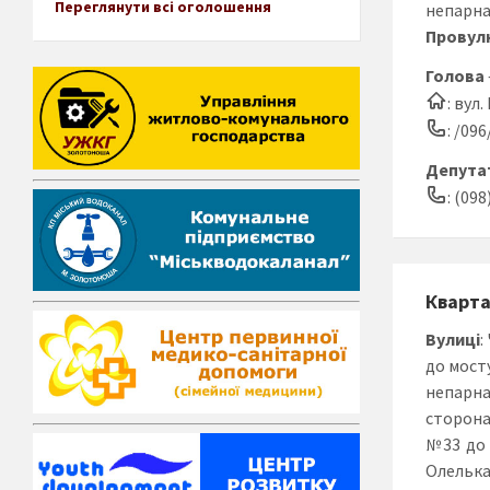
Переглянути всі оголошення
непарна
Провул
Голова
: вул
: /09
Депутат
: (098
Кварт
Вулиці
:
до мост
непарн
сторона
№33 до 
Олелька