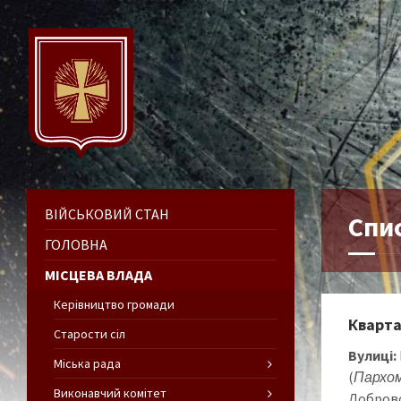
ВІЙСЬКОВИЙ СТАН
Спи
ГОЛОВНА
МІСЦЕВА ВЛАДА
Керівництво громади
Кварт
Старости сіл
Вулиці:
Міська рада
(
Пархо
Виконавчий комітет
Доброво