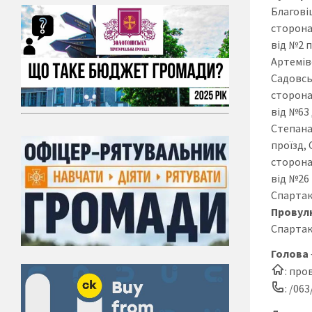
Благові
сторона
від №2 п
Артемів
Садовсь
сторона
від №63 
Степана
проїзд,
сторона
від №26
Спартак
Провул
Спартак
Голова
: про
: /06