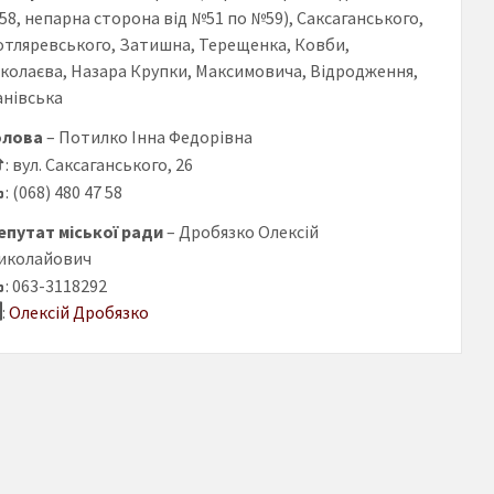
58, непарна сторона від №51 по №59), Саксаганського,
отляревського, Затишна, Терещенка, Ковби,
іколаєва, Назара Крупки, Максимовича, Відродження,
анівська
олова
– Потилко Інна Федорівна
: вул. Саксаганського, 26
: (068) 480 47 58
епутат міської ради
– Дробязко Олексій
иколайович
: 063-3118292
:
Олексій Дробязко