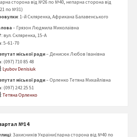
парна сторона від №26 по №40, непарна сторона від
21 по №31)
ровулки
: 1-й Скляренка, Африкана Балавенського
олова
– Грязон Людмила Миколаївна
: вул. Скляренка, 15-А
: 5-61-70
епутат міської ради
– Денисюк Любов Іванівна
: (097) 710 85 48
:
Lyubov Denisiuk
епутат міської ради
– Орленко Тетяна Михайлівна
: (097) 242 25 51
:
Тетяна Орленко
вартал №14
улиці
: Захисників України(парна сторона від №40 по