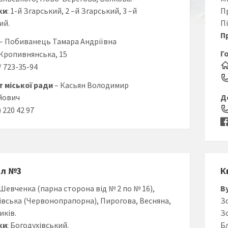
ки
: 1-й Згарський, 2 –й Згарський, 3 –й
П
ий.
Пі
П
– Побиванець Тамара Андріївна
Г
. Кропивнянська, 15
8/ 723-35-94
 міської ради
– Касьян Володимир
йович
Д
) 220 42 97
ал №3
К
 Шевченка (парна сторона від № 2 по № 16),
В
івська (Червонопрапорна), Пирогова, Весняна,
З
иків.
З
ки
: Богодухівський.
Б