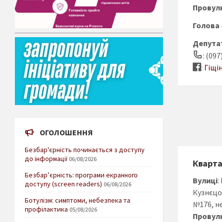
Провул
Голова 
Депутат
: (097
:
Гіщі
ОГОЛОШЕННЯ
Безбар'єрність починається з доступу
до інформації
06/08/2026
Кварт
Безбар’єрність: програми екранного
Вулиці
:
доступу (screen readers)
06/08/2026
Кузнєцо
Ботулізм: симптоми, небезпека та
№176, н
профілактика
05/08/2026
Провул