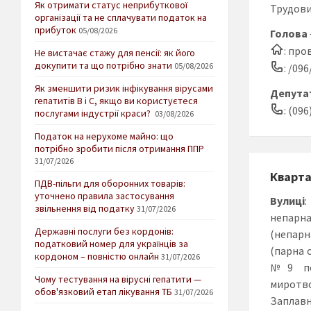
Як отримати статус неприбуткової
Трудов
організації та не сплачувати податок на
прибуток
05/08/2026
Голова
: про
Не вистачає стажу для пенсії: як його
докупити та що потрібно знати
05/08/2026
: /09
Як зменшити ризик інфікування вірусами
Депутат
гепатитів В і С, якщо ви користуєтеся
: (096
послугами індустрії краси?
03/08/2026
Податок на нерухоме майно: що
потрібно зробити після отримання ППР
31/07/2026
Кварт
ПДВ-пільги для оборонних товарів:
уточнено правила застосування
Вулиці
:
звільнення від податку
31/07/2026
непарн
Державні послуги без кордонів:
(непарн
податковий номер для українців за
(парна 
кордоном – повністю онлайн
31/07/2026
№9 по 
Чому тестування на вірусні гепатити —
миротв
обов'язковий етап лікування ТБ
31/07/2026
Заплавн