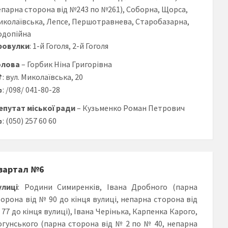
епарна сторона від №243 по №261), Соборна, Щорса,
иколаївська, Лепсе, Першотравнева, Старобазарна,
одопійна
ровулки
: 1-й Гоголя, 2-й Гоголя
олова
– Горбик Ніна Григорівна
: вул. Миколаївська, 20
: /098/ 041-80-28
епутат міської ради
– Кузьменко Роман Петрович
: (050) 257 60 60
вартал №6
улиці
: Родини Симиренків, Івана Дробного (парна
торона від № 90 до кінця вулиці, непарна сторона від
77 до кінця вулиці), Івана Черінька, Карпенка Карого,
огунського (парна сторона від № 2 по № 40, непарна