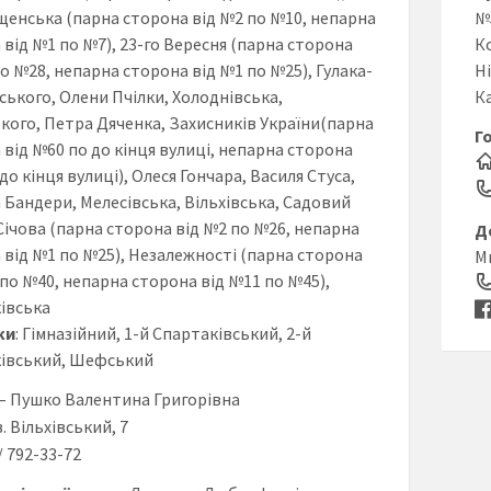
щенська (парна сторона від №2 по №10, непарна
№
 від №1 по №7), 23-го Вересня (парна сторона
К
о №28, непарна сторона від №1 по №25), Гулака-
Н
ського, Олени Пчілки, Холоднівська,
К
кого, Петра Дяченка, Захисників України(парна
Г
 від №60 по до кінця вулиці, непарна сторона
до кінця вулиці), Олеся Гончара, Василя Стуса,
 Бандери, Мелесівська, Вільхівська, Садовий
 Січова (парна сторона від №2 по №26, непарна
Д
 від №1 по №25), Незалежності (парна сторона
М
 по №40, непарна сторона від №11 по №45),
івська
ки
: Гімназійний, 1-й Спартаківський, 2-й
івський, Шефський
– Пушко Валентина Григорівна
в. Вільхівський, 7
3/ 792-33-72