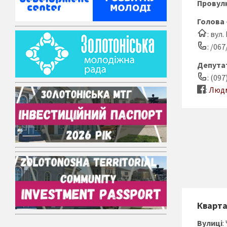
Провул
Голова
: вул
: /06
Депутат
: (097
:
Людм
Кварт
Вулиці
: