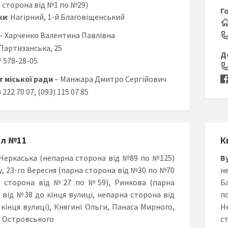
 сторона від №1 по №29)
Г
ки
: Нагірний, 1-й Благовіщенський
– Харченко Валентина Павлівна
. Партизанська, 25
Д
6/ 578-28-05
 міської ради
– Манжара Дмитро Сергійович
) 222 70 07, (093) 115 07 85
ал №11
К
 Черкаська (непарна сторона від №89 по №125)
В
у, 23-го Вересня (парна сторона від №30 по №70
н
а сторона від №27 по №59), Ринкова (парна
Б
 від №38 до кінця вулиці, непарна сторона від
п
кінця вулиці), Княгині Ольги, Панаса Мирного,
Н
 Островського
с