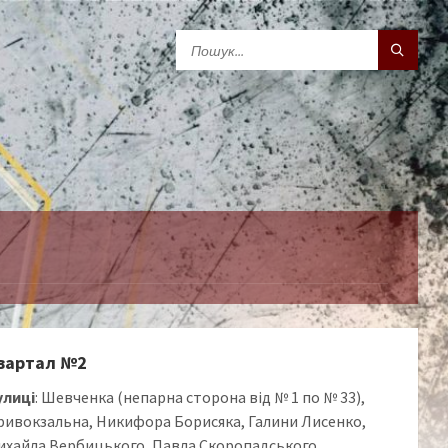
вартал №2
улиці
: Шевченка (непарна сторона від № 1 по № 33),
ривокзальна, Никифора Борисяка, Галини Лисенко,
ихайла Вербицького, Павла Скоропадського,