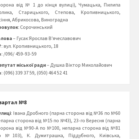
торона від № 1 до кінця вулиці), Чумацька, Пилипа
рлика, Старицького, Степова, Кропивницького,
сіння, Абрикосова, Виноградна
ровулок
: Сорочинський
олова
– Гусак Ярослав В’ячеславович
: вул. Кропивницького, 18
: /096/ 459-93-59
епутат міської ради
– Душка Віктор Миколайович
: (096) 339 37 59, (050) 464 52 41
вартал №8
улиці
: Івана Дробного (парна сторона від №36 по №60
епарна сторона від №15 по №43), 23-го Вересня (парна
торона від №90-А по №100, непарна сторона від №81
о №103), К. Думитрашка, Піддубного, Київська,