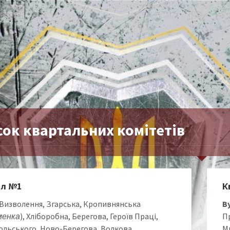
сок квартальних комітетів
ал №1
К
Визволення, Згарська, Кропивнянська
В
менка
), Хліборобна, Берегова, Героїв Праці,
П
льського, Ново-Берегова, Волкова.
М