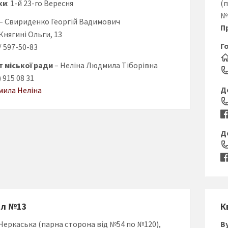
ки
: 1-й 23-го Вересня
(
№
– Свириденко Георгій Вадимович
П
. Княгині Ольги, 13
Г
7/ 597-50-83
 міської ради
– Неліна Людмила Тіборівна
) 915 08 31
Д
ила Неліна
Д
ал №13
К
 Черкаська (парна сторона від №54 по №120),
В