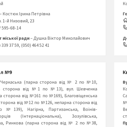
ий
К
– Костюк Ірина Петрівна
Г
в. 1-й Низовий, 23
6/ 595-68-14
 міської ради
– Душка Віктор Миколайович
Д
) 339 37 59, (050) 464 52 41
ал №9
К
 Черкаська (парна сторона від № 2 по №10,
В
а сторона від №1 по №13), вул. Шевченка
К
а сторона від №161 по №169), Благовіщенська
С
сторона від №12 по №126, непарна сторона від
№
№139), Нагірна, Партизанська, Воїнів-
В
орців (Інтернаціональна), Зозулівська,
с
а, Ринкова (парна сторона від № 2 по №38,
П