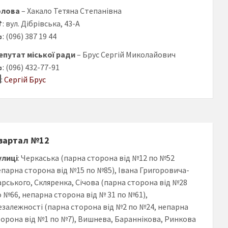
олова
– Хакало Тетяна Степанівна
: вул. Дібрівська, 43-А
: (096) 387 19 44
епутат міської ради
– Брус Сергій Миколайович
: (096) 432-77-91
:
Сергій Брус
вартал №12
улиці
: Черкаська (парна сторона від №12 по №52
епарна сторона від №15 по №85), Івана Григоровича-
арського, Скляренка, Січова (парна сторона від №28
о №66, непарна сторона від № 31 по №61),
езалежності (парна сторона від №2 по №24, непарна
торона від №1 по №7), Вишнева, Бараннікова, Ринкова