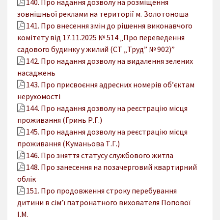
140. Про надання дозволу на розміщення
зовнішньої реклами на території м. Золотоноша
141. Про внесення змін до рішення виконавчого
комітету від 17.11.2025 № 514 „Про переведення
садового будинку у жилий (СТ „Труд” № 902)”
142. Про надання дозволу на видалення зелених
насаджень
143. Про присвоєння адресних номерів об’єктам
нерухомості
144. Про надання дозволу на реєстрацію місця
проживання (Гринь Р.Г.)
145. Про надання дозволу на реєстрацію місця
проживання (Куманьова Т.Г.)
146. Про зняття статусу службового житла
148. Про занесення на позачерговий квартирний
облік
151. Про продовження строку перебування
дитини в сім’ї патронатного вихователя Попової
І.М.