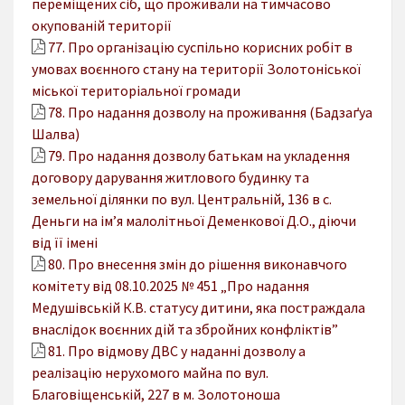
переміщених сіб, що проживали на тимчасово
окупованій території
77. Про організацію суспільно корисних робіт в
умовах воєнного стану на території Золотоніської
міської територіальної громади
78. Про надання дозволу на проживання (Бадзаґуа
Шалва)
79. Про надання дозволу батькам на укладення
договору дарування житлового будинку та
земельної ділянки по вул. Центральній, 136 в с.
Деньги на ім’я малолітньої Деменкової Д.О., діючи
від її імені
80. Про внесення змін до рішення виконавчого
комітету від 08.10.2025 № 451 „Про надання
Медушівській К.В. статусу дитини, яка постраждала
внаслідок воєнних дій та збройних конфліктів”
81. Про відмову ДВС у наданні дозволу а
реалізацію нерухомого майна по вул.
Благовіщенській, 227 в м. Золотоноша