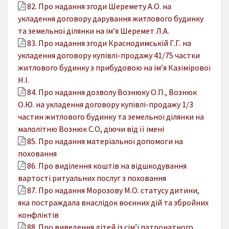
82. Про надання згоди Шеремету А.О. на
укладення договору дарування житлового будинку
та земельної ділянки на ім’я Шеремет Л.А.
83. Про надання згоди Краснодимській Г.Г. на
укладення договору купівлі-продажу 41/75 частки
житлового будинку з прибудовою на ім’я Казімірової
Н.І.
84. Про надання дозволу Вознюку О.П., Вознюк
О.Ю. на укладення договору купівлі-продажу 1/3
частин житлового будинку та земельної ділянки на
малолітню Вознюк С.О, діючи від її імені
85. Про надання матеріальної допомоги на
поховання
86. Про виділення коштів на відшкодування
вартості ритуальних послуг з поховання
87. Про надання Морозову М.О. статусу дитини,
яка постраждала внаслідок воєнних дій та збройних
конфліктів
88. Про виведення дітей із сім’ї патронатного