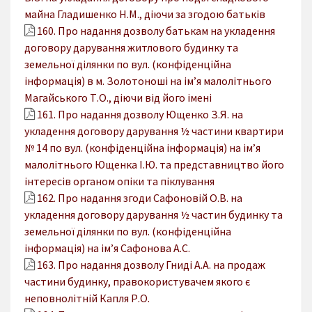
майна Гладишенко Н.М., діючи за згодою батьків
160. Про надання дозволу батькам на укладення
договору дарування житлового будинку та
земельної ділянки по вул. (конфіденційна
інформація) в м. Золотоноші на ім’я малолітнього
Магайського Т.О., діючи від його імені
161. Про надання дозволу Ющенко З.Я. на
укладення договору дарування ½ частини квартири
№ 14 по вул. (конфіденційна інформація) на ім’я
малолітнього Ющенка І.Ю. та представництво його
інтересів органом опіки та піклування
162. Про надання згоди Сафоновій О.В. на
укладення договору дарування ½ частин будинку та
земельної ділянки по вул. (конфіденційна
інформація) на ім’я Сафонова А.С.
163. Про надання дозволу Гниді А.А. на продаж
частини будинку, правокористувачем якого є
неповнолітній Капля Р.О.