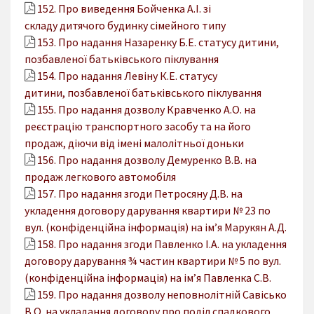
152. Про виведення Бойченка А.І. зі
складу дитячого будинку сімейного типу
153. Про надання Назаренку Б.Е. статусу дитини,
позбавленої батьківського піклування
154. Про надання Левіну К.Е. статусу
дитини, позбавленої батьківського піклування
155. Про надання дозволу Кравченко А.О. на
реєстрацію транспортного засобу та на його
продаж, діючи від імені малолітньої доньки
156. Про надання дозволу Демуренко В.В. на
продаж легкового автомобіля
157. Про надання згоди Петросяну Д.В. на
укладення договору дарування квартири № 23 по
вул. (конфіденційна інформація) на ім’я Марукян А.Д.
158. Про надання згоди Павленко І.А. на укладення
договору дарування ¾ частин квартири № 5 по вул.
(конфіденційна інформація) на ім’я Павленка С.В.
159. Про надання дозволу неповнолітній Савісько
В.О. на укладання договору про поділ спадкового