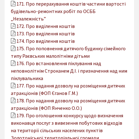
171. Про перерахування коштів частини вартості
будівельно-ремонтних робіт по ОСББ
„Незалежність”
172. Про виділення коштів
173. Про виділення коштів
174. Про виділення коштів
175. Про поповнення дитячого будинку сімейного
типу Раєвських малолітніми дітьми
176. Про встановлення піклування над
неповнолітнім Строканем Д.І. і призначення над ним
піклувальника
177. Про надання дозволу на розміщення дитячих
атракціонів (ФОП Єганов Г.М.)
178. Про надання дозволу на розміщення дитячих
атракціонів (ФОП Янченко О.О.)
179. Про оголошення конкурсу щодо визначення
виконавця послуг з вивезення побутових відходів
на території сільських населених пунктів
Золотоніської територіальної громади