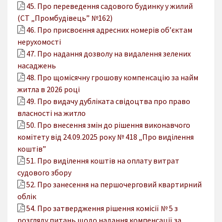
45. Про переведення садового будинку у жилий
(СТ „Промбудівець” №162)
46. Про присвоєння адресних номерів об’єктам
нерухомості
47. Про надання дозволу на видалення зелених
насаджень
48. Про щомісячну грошову компенсацію за найм
житла в 2026 році
49. Про видачу дубліката свідоцтва про право
власності на житло
50. Про внесення змін до рішення виконавчого
комітету від 24.09.2025 року № 418 „Про виділення
коштів”
51. Про виділення коштів на оплату витрат
судового збору
52. Про занесення на першочерговий квартирний
облік
54. Про затвердження рішення комісії № 5 з
розгляду питань щодо надання компенсації за