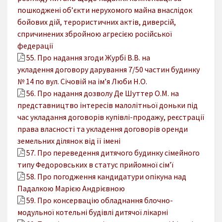
пошкоджені об’єкти нерухомого майна внаслідок
бойових дій, терористичних актів, диверсій,
спричинених збройною агресією російської
федерації
55. Про надання згоди Журбі В.В. на
укладення договору дарування 7/50 частин будинку
№ 14 по вул. Січовій на ім’я Люби Н.О.
56. Про надання дозволу Де Шуттер О.М. на
представництво інтересів малолітньої доньки під
час укладання договорів купівлі-продажу, реєстрації
права власності та укладення договорів оренди
земельних ділянок від її імені
57. Про переведення дитячого будинку сімейного
типу Федоровських в статус прийомної сім’ї
58. Про погодження кандидатури опікуна над
Падалкою Марією Андрієвною
59. Про консервацію обладнання блочно-
модульної котельні будівлі дитячої лікарні