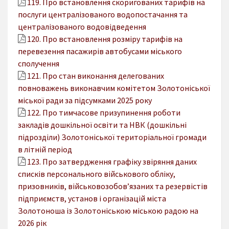
119. Про встановлення скоригованих тарифів на
послуги централізованого водопостачання та
централізованого водовідведення
120. Про встановлення розміру тарифів на
перевезення пасажирів автобусами міського
сполучення
121. Про стан виконання делегованих
повноважень виконавчим комітетом Золотоніської
міської ради за підсумками 2025 року
122. Про тимчасове призупинення роботи
закладів дошкільної освіти та НВК (дошкільні
підрозділи) Золотоніської територіальної громади
в літній період
123. Про затвердження графіку звіряння даних
списків персонального військового обліку,
призовників, військовозобов’язаних та резервістів
підприємств, установ і організацій міста
Золотоноша із Золотоніською міською радою на
2026 рік