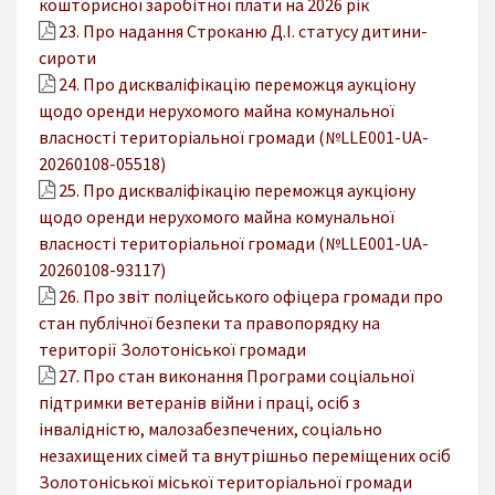
кошторисної заробітної плати на 2026 рік
23. Про надання Строканю Д.І. статусу дитини-
сироти
24. Про дискваліфікацію переможця аукціону
щодо оренди нерухомого майна комунальної
власності територіальної громади (№LLE001-UA-
20260108-05518)
25. Про дискваліфікацію переможця аукціону
щодо оренди нерухомого майна комунальної
власності територіальної громади (№LLE001-UA-
20260108-93117)
26. Про звіт поліцейського офіцера громади про
стан публічної безпеки та правопорядку на
території Золотоніської громади
27. Про стан виконання Програми соціальної
підтримки ветеранів війни і праці, осіб з
інвалідністю, малозабезпечених, соціально
незахищених сімей та внутрішньо переміщених осіб
Золотоніської міської територіальної громади