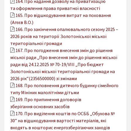
164. Про надання дозволу на приватизацію
та оформлення права приватної власності
165. Про відшкодування витрат на поховання
(Агєєв В.О.)
166. Про закінчення опалювального сезону 2025 –
2026 років на території Золотоніської міської
територіальної громади
167. Про погодження внесення змін до рішення
міської ради „Про внесення змін до рішення міської
ради від 24.12.2025 № 70-19/VIІІ „Про бюджет
Золотоніської міської територіальної громади на
2026 рік”(2356500000) зі змінами
168. Про поповнення дитячого будинку сімейного
типу Мініних малолітніми дітьми
169. Про припинення договорів
зберігання основних засобів
170. Про виділення коштів по ОСББ „Обухова №
30” на відшкодування вартості матеріалів, які
входять в кошторис енергозберігаючих заходів