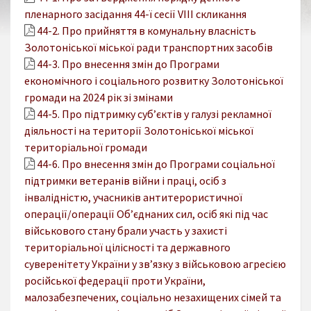
пленарного засідання 44-ї сесії VIІІ скликання
44-2. Про прийняття в комунальну власність
Золотоніської міської ради транспортних засобів
44-3. Про внесення змін до Програми
економічного і соціального розвитку Золотоніської
громади на 2024 рік зі змінами
44-5. Про підтримку суб’єктів у галузі рекламної
діяльності на території Золотоніської міської
територіальної громади
44-6. Про внесення змін до Програми соціальної
підтримки ветеранів війни і праці, осіб з
інвалідністю, учасників антитерористичної
операції/операції Об’єднаних сил, осіб які під час
військового стану брали участь у захисті
територіальної цілісності та державного
суверенітету України у зв’язку з військовою агресією
російської федерації проти України,
малозабезпечених, соціально незахищених сімей та