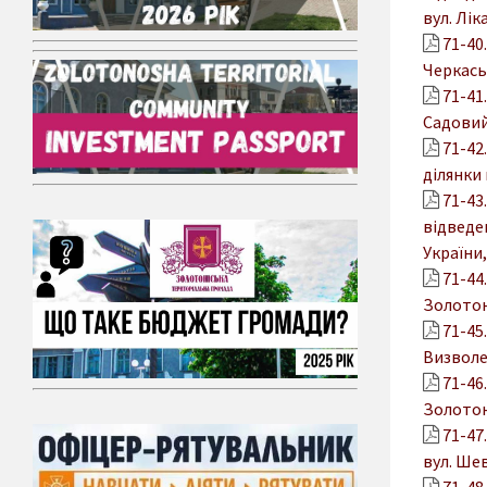
вул. Лік
71-40
Черкаськ
71-41
Садовий 
71-42
ділянки 
71-43
відведен
України,
71-44
Золотон
71-45
Визволе
71-46
Золотон
71-47
вул. Шев
71-48