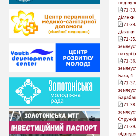
поділу з
71-33
ділянки 
71-34
ділянки 
71-35
землеус
натурі (
71-36
землеус
Баха, 4
71-37
землеус
Барабаш
71-38
землеус
Струнків
71-39
відведен