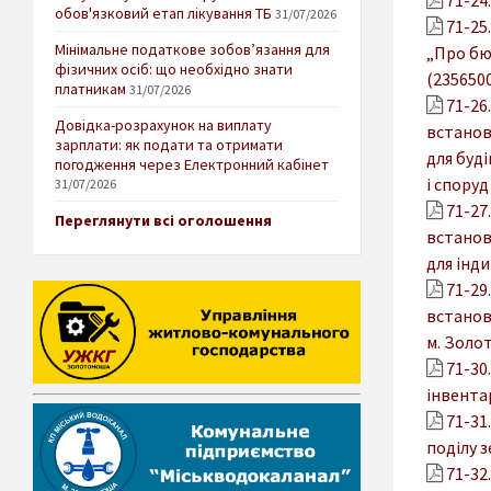
обов'язковий етап лікування ТБ
31/07/2026
71-25
Мінімальне податкове зобов’язання для
„Про бю
фізичних осіб: що необхідно знати
(2356500
платникам
31/07/2026
71-26
Довідка-розрахунок на виплату
встановл
зарплати: як подати та отримати
для буд
погодження через Електронний кабінет
і споруд
31/07/2026
71-27
Переглянути всі оголошення
встановл
для інд
71-29
встановл
м. Золот
71-30
інвентар
71-31
поділу з
71-32