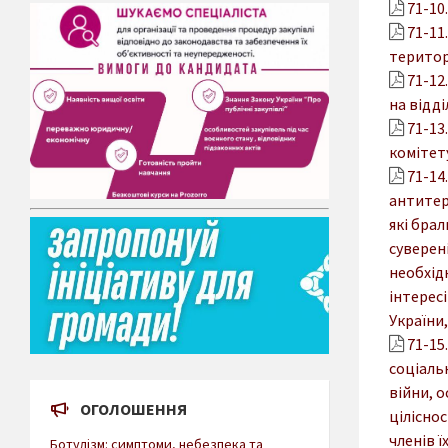
71-10
71-11
територ
71-12
на відд
71-13
комітету
71-14
антитер
які брал
суверені
необхід
інтересі
України,
71-15
соціальн
війни, о
ОГОЛОШЕННЯ
ціліснос
членів ї
Ботулізм: симптоми, небезпека та