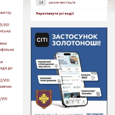
14
школи мистецтв
звитку
Переглянути усі події
5/VIII
ніська
имки
офільна
ки
мади до
2/VIII
навчих
/VIII