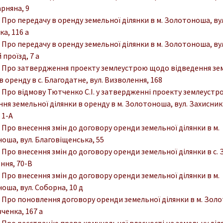
арняна, 9
. Про передачу в оренду земельної ділянки в м. Золотоноша, ву
а, 116 а
. Про передачу в оренду земельної ділянки в м. Золотоноша, ву
проїзд, 7 а
. Про затвердження проекту землеустрою щодо відведення зе
в оренду в с. Благодатне, вул. Визволення, 168
. Про відмову Тютченко С.І. у затвердженні проекту землеуст
ня земельної ділянки в оренду в м. Золотоноша, вул. Захисник
 1-А
. Про внесення змін до договору оренди земельної ділянки в м.
оша, вул. Благовіщенська, 55
. Про внесення змін до договору оренди земельної ділянки в с. З
ння, 70-В
. Про внесення змін до договору оренди земельної ділянки в м.
оша, вул. Соборна, 10 д
. Про поновлення договору оренди земельної ділянки в м. Зол
ченка, 167 а
. Про реєстрацію права комунальної власності на земельну діл