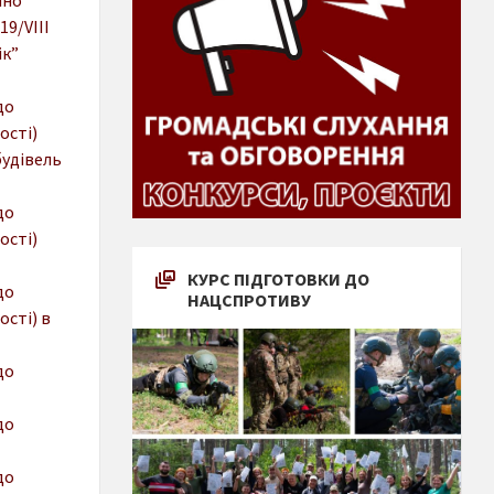
19/VIІІ
ік”
до
ості)
будівель
до
ості)
КУРС ПІДГОТОВКИ ДО
до
НАЦСПРОТИВУ
ості) в
до
до
до