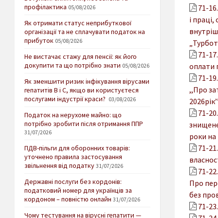
профілактика
71-16
05/08/2026
і праці,
Як отримати статус неприбуткової
внутріш
організації та не сплачувати податок на
прибуток
05/08/2026
„Турбота
71-17
Не вистачає стажу для пенсії: як його
докупити та що потрібно знати
оплати 
05/08/2026
71-19
Як зменшити ризик інфікування вірусами
,,Про з
гепатитів В і С, якщо ви користуєтеся
послугами індустрії краси?
03/08/2026
2026рік’
71-20
Податок на нерухоме майно: що
потрібно зробити після отримання ППР
знищене
31/07/2026
роки на
71-21
ПДВ-пільги для оборонних товарів:
уточнено правила застосування
власнос
звільнення від податку
31/07/2026
71-22.
Державні послуги без кордонів:
Про пер
податковий номер для українців за
без пров
кордоном – повністю онлайн
31/07/2026
71-23
Чому тестування на вірусні гепатити —
71-24