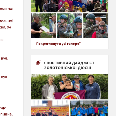
мельної
мельної
на, 94
 в
Пекреглянути усі галереї
вул.
СПОРТИВНИЙ ДАЙДЖЕСТ
ЗОЛОТОНІСЬКОЇ ДЮСШ
вул.
щодо
опивна,