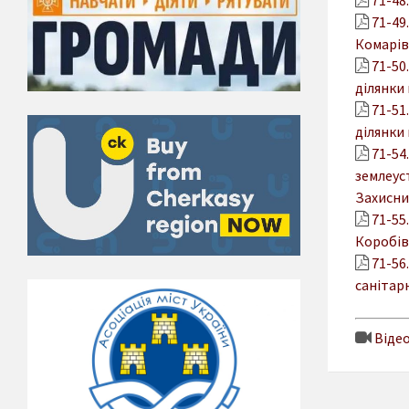
71-49
Комарів
71-50
ділянки 
71-51
ділянки 
71-54
землеус
Захисник
71-55
Коробів
71-56
санітар
Відео