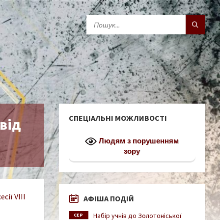
СПЕЦІАЛЬНІ МОЖЛИВОСТІ
від
Людям з порушенням
зору
сії VIІІ
АФІША ПОДІЙ
Набір учнів до Золотоніської
СЕР