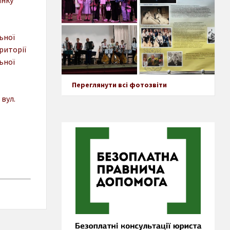
ьної
ериторії
ьної
Переглянути всі фотозвіти
вул.