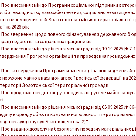
. Про внесення змін до Програми соціальної підтримки ветеран
 осіб з інвалідністю, малозабезпечених, соціально незахищених 
ньо переміщених осіб Золотоніської міської територіальної 
” на 2026 рік
. Про звернення щодо повного фінансування з державного бю
праці педагогів та соціальних працівників
. Про внесення змін до рішення міської ради від 10.10.2025 № 7-1
атвердження Програми організації та проведення громадських 
’
. Про затвердження Програми компенсації за пошкоджене або
 нерухоме майно внаслідок агресії російської федерації на 20
 території Золотоніської територіальної громади
. Про продовження договору оренди на нерухоме майно комун
ті
 Про внесення змін до рішення міської ради від 05.09.2025 № 66-2
едачу в оренду об’єкта комунальної власності територіальної
едення аукціону вул.Благовіщенська,2)’’
. Про надання дозволу на безоплатну передачу матеріальних ц
. Про реєстрацію права комунальної власності на нерухоме ма