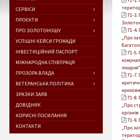
територ
СЕРВІСИ
71-3.
ПРОЄКТИ
Золотон
71-4.
ПРО ЗОЛОТОНОШУ
„Про за
УСПІШНІ КЕЙСИ ГРОМАДИ
багатопр
ІНВЕСТИЦІЙНИЙ ПАСПОРТ
71-5.
комунал
МІЖНАРОДНА СПІВПРАЦЯ
лікарня”
ПРОЗОРА ВЛАДА
71-7.
критичн
ВЕТЕРАНСЬКА ПОЛІТИКА
кризови
ЗРАЗКИ ЗАЯВ
71-8.
ДОВІДНИК
„Про ст
органів 
КОРИСНІ ПОСИЛАННЯ
71-9.
КОНТАКТИ
„Про за
територі