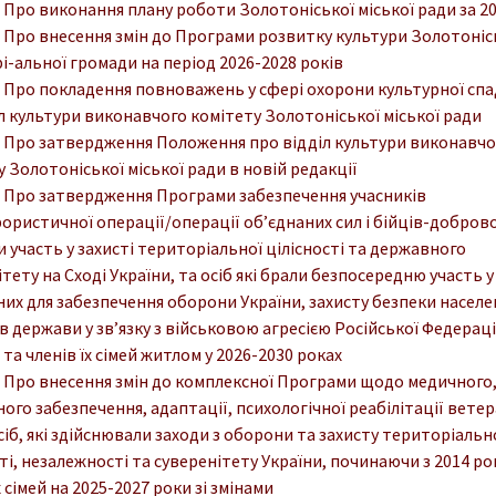
. Про виконання плану роботи Золотоніської міської ради за 20
. Про внесення змін до Програми розвитку культури Золотоніс
і-альної громади на період 2026-2028 років
. Про покладення повноважень у сфері охорони культурної сп
іл культури виконавчого комітету Золотоніської міської ради
. Про затвердження Положення про відділ культури виконавчо
 Золотоніської міської ради в новій редакції
. Про затвердження Програми забезпечення учасників
ористичної операції/операції об’єднаних сил і бійців-добров
и участь у захисті територіальної цілісності та державного
тету на Сході України, та осіб які брали безпосередню участь у
них для забезпечення оборони України, захисту безпеки населе
в держави у зв’язку з військовою агресією Російської Федерац
 та членів їх сімей житлом у 2026-2030 роках
. Про внесення змін до комплексної Програми щодо медичного
ого забезпечення, адаптації, психологічної реабілітації ветер
сіб, які здійснювали заходи з оборони та захисту територіальн
ті, незалежності та суверенітету України, починаючи з 2014 рок
х сімей на 2025-2027 роки зі змінами