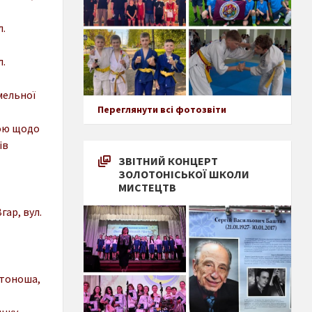
л.
л.
мельної
Переглянути всі фотозвіти
рою щодо
ів
ЗВІТНИЙ КОНЦЕРТ
ЗОЛОТОНІСЬКОЇ ШКОЛИ
МИСТЕЦТВ
гар, вул.
отоноша,
янку