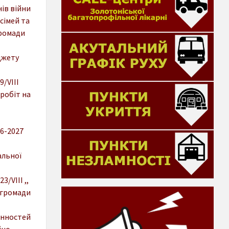
ів війни
сімей та
громади
джету
9/VIII
робіт на
26-2027
альної
3/VIII ,,
 громади
інностей
йно