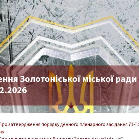
ння Золотоніської міської ради 
2.2026
 Про затвердження порядку денного пленарного засідання 71-ї се
ня
 Про звіт про виконання бюджету Золотоніської міської