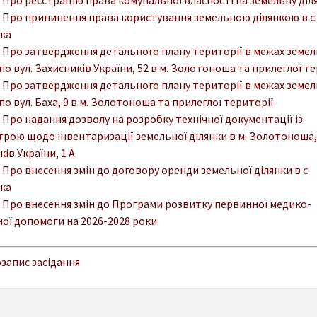
. Про припинення права користування земельною ділянкою в с.
ка
. Про затвердження детального плану території в межах земел
по вул. Захисників України, 52 в м. Золотоноша та прилеглої т
. Про затвердження детального плану території в межах земел
по вул. Баха, 9 в м. Золотоноша та прилеглої території
. Про надання дозволу на розробку технічної документації із
трою щодо інвентаризації земельної ділянки в м. Золотоноша, 
ів України, 1 А
. Про внесення змін до договору оренди земельної ділянки в с.
ка
. Про внесення змін до Програми розвитку первинної медико-
ної допомоги на 2026-2028 роки
запис засідання