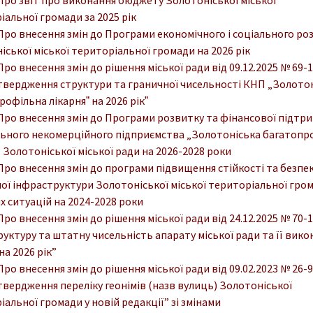
іальної громади за 2025 рік
 Про внесення змін до Програми економічного і соціального ро
іської міської територіальної громади на 2026 рік
 Про внесення змін до рішення міської ради від 09.12.2025 № 69-1
твердження структури та граничної чисельності КНП „Золото
офільна лікарняˮ на 2026 рікˮ
 Про внесення змін до Програми розвитку та фінансової підтр
ьного некомерційного підприємства „Золотоніська багатопр
 Золотоніської міської ради на 2026-2028 роки
 Про внесення змін до програми підвищення стійкості та безпе
ої інфраструктури Золотоніської міської територіальної гро
х ситуацій на 2024-2028 роки
 Про внесення змін до рішення міської ради від 24.12.2025 № 70-1
руктуру та штатну чисельність апарату міської ради та її вико
на 2026 рік”
 Про внесення змін до рішення міської ради від 09.02.2023 № 26-9
твердження переліку геонімів (назв вулиць) Золотоніської
альної громади у новій редакції” зі змінами