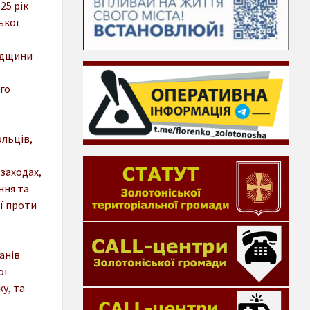
25 рік
ької
адщини
го
ольців,
 заходах,
ння та
ії проти
,
анів
ої
у, та