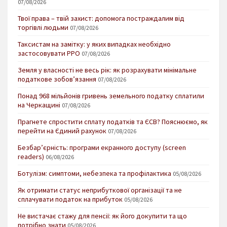
07/08/2026
Твої права – твій захист: допомога постраждалим від
торгівлі людьми
07/08/2026
Таксистам на замітку: у яких випадках необхідно
застосовувати РРО
07/08/2026
Земля у власності не весь рік: як розрахувати мінімальне
податкове зобов’язання
07/08/2026
Понад 968 мільйонів гривень земельного податку сплатили
на Черкащині
07/08/2026
Прагнете спростити сплату податків та ЄСВ? Пояснюємо, як
перейти на Єдиний рахунок
07/08/2026
Безбар’єрність: програми екранного доступу (screen
readers)
06/08/2026
Ботулізм: симптоми, небезпека та профілактика
05/08/2026
Як отримати статус неприбуткової організації та не
сплачувати податок на прибуток
05/08/2026
Не вистачає стажу для пенсії: як його докупити та що
потрібно знати
05/08/2026