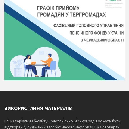
ВИКОРИСТАННЯ МАТЕРІАЛІВ
Всі матеріали веб-сайту Золотоніської міської ради можуть бути
відтворені у будь-яких засобах масової інформації, на серверах