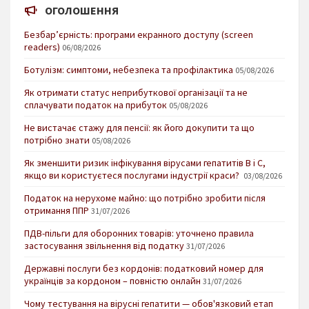
ОГОЛОШЕННЯ
Безбар’єрність: програми екранного доступу (screen
readers)
06/08/2026
Ботулізм: симптоми, небезпека та профілактика
05/08/2026
Як отримати статус неприбуткової організації та не
сплачувати податок на прибуток
05/08/2026
Не вистачає стажу для пенсії: як його докупити та що
потрібно знати
05/08/2026
Як зменшити ризик інфікування вірусами гепатитів В і С,
якщо ви користуєтеся послугами індустрії краси?
03/08/2026
Податок на нерухоме майно: що потрібно зробити після
отримання ППР
31/07/2026
ПДВ-пільги для оборонних товарів: уточнено правила
застосування звільнення від податку
31/07/2026
Державні послуги без кордонів: податковий номер для
українців за кордоном – повністю онлайн
31/07/2026
Чому тестування на вірусні гепатити — обов'язковий етап