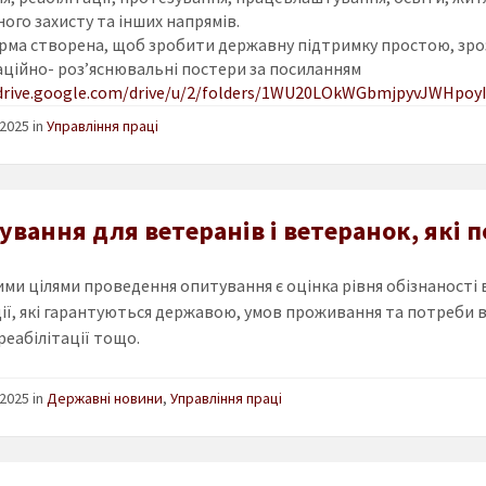
ного захисту та інших напрямів.
ма створена, щоб зробити державну підтримку простою, зро
ційно-
роз’яснювальні
постери за посиланням
drive
.
google
.
com
/
drive
/
u
/2/
folders
/1
WU
20
LOkWGbmj
pyv
J
WHpoyI
2025 in
Управління праці
вання для ветеранів і ветеранок, які п
ми цілями проведення опитування є оцінка рівня обізнаності 
ії, які гарантуються державою, умов проживання та потреби в 
реабілітації тощо.
2025 in
Державні новини
,
Управління праці