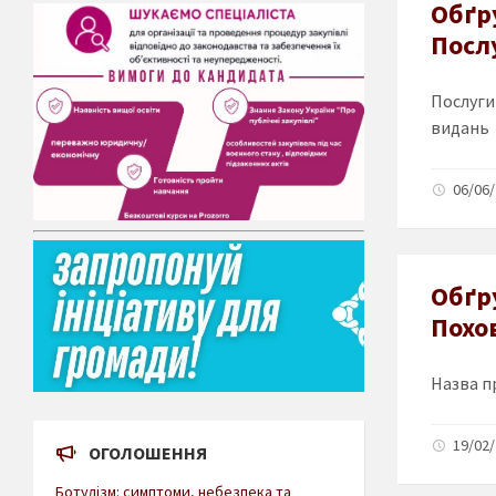
Обґр
Посл
Послуги
видань
06/06/
Обґр
Похов
Назва пр
19/02/
ОГОЛОШЕННЯ
Ботулізм: симптоми, небезпека та