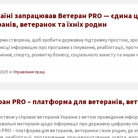
раїні запрацював Ветеран PRO — єдина
анів, ветеранок та їхніх родин
ма створена, щоб зробити державну підтримку простою, зроз
місці інформацію про програми з лікування, реабілітації, про
ення, спорту, розвитку бізнесу, соціального захисту та інших 
2025 in
Управління праці
ан PRO – платформа для ветеранів, вет
рством у справах ветеранів України з метою проведення інфо
ювальні матеріали щодо інформації про державну цифрову п
н
PRO
– платформа для ветеранів, ветеранок і їхніх родин, де 
я, реабілітації, протезування, працевлаштування, освіти, жит