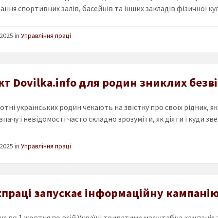
ання спортивних залів, басейнів та інших закладів фізичної ку
2025 in
Управління праці
кт Dovilka.info для родин зниклих безв
тні українських родин чекають на звістку про своїх рідних, як
зпачу і невідомості часто складно зрозуміти, як діяти і куди зв
2025 in
Управління праці
праці запускає інформаційну кампанію 
ня по 1 жовтня по всій Україні триватиме масштабна кампанія 