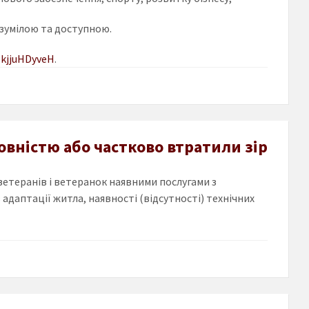
зумілою та доступною.
k
jj
uHDyveH
.
овністю або частково втратили зір
ветеранів і ветеранок наявними послугами з
адаптації житла, наявності (відсутності) технічних