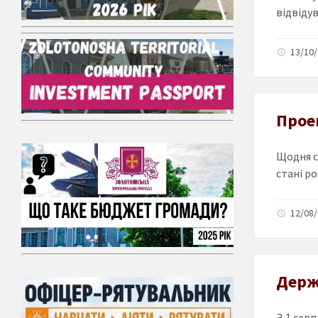
відвідув
13/10/
Прое
Щодня со
стані ро
12/08/
Держ
З 1 серп