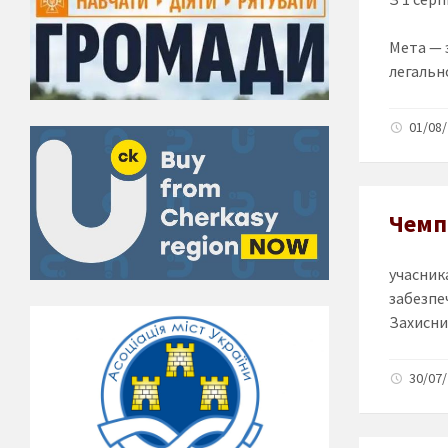
Мета — 
легально
01/08/
Чемпі
учасника
забезпеч
Захисник
30/07/