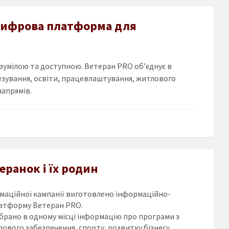
 цифрова платформа для
умілою та доступною. Ветеран PRO об’єднує в
тезування, освіти, працевлаштування, житлового
напрямів.
еранок і їх родин
рмаційної кампанії виготовлено інформаційно-
латформу Ветеран
PRO
.
зібрано в одному місці інформацію про програми з
лового забезпечення, спорту, розвитку бізнесу,