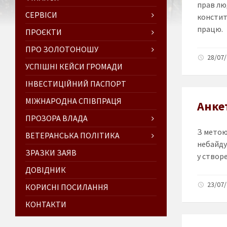
прав лю
СЕРВІСИ
конститу
працю.
ПРОЄКТИ
ПРО ЗОЛОТОНОШУ
28/07/
УСПІШНІ КЕЙСИ ГРОМАДИ
ІНВЕСТИЦІЙНИЙ ПАСПОРТ
МІЖНАРОДНА СПІВПРАЦЯ
Анке
ПРОЗОРА ВЛАДА
З метою
ВЕТЕРАНСЬКА ПОЛІТИКА
небайду
ЗРАЗКИ ЗАЯВ
у створе
ДОВІДНИК
23/07/
КОРИСНІ ПОСИЛАННЯ
КОНТАКТИ