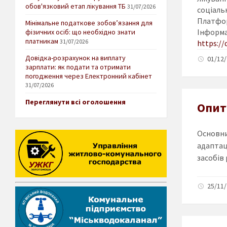
обов'язковий етап лікування ТБ
31/07/2026
соціа
ль
Платфор
Мінімальне податкове зобов’язання для
Інформа
фізичних осіб: що необхідно знати
платникам
31/07/2026
https
:
//
Довідка-розрахунок на виплату
01/12/
зарплати: як подати та отримати
погодження через Електронний кабінет
31/07/2026
Переглянути всі оголошення
Опиту
Основни
адаптац
засобів 
25/11/