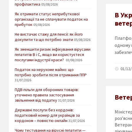
профілактика
05/08/2026
В Ук
Як отримати статус неприбуткової
організації та не сплачувати податок на
ветер
прибуток
05/08/2026
Не вистачає стажу для пенсії: як його
Платфор
докупити та що потрібно знати
05/08/2026
одному 
Як зменшити ризик інфікування вірусами
забезпеч
гепатитів В і С, якщо ви користуєтеся
послугами індустрії краси?
03/08/2026
01/12/
Податок на нерухоме майно: що
потрібно зробити після отримання ППР
31/07/2026
ПДВ-пільги для оборонних товарів:
уточнено правила застосування
Ветер
звільнення від податку
31/07/2026
Державні послуги без кордонів:
Міністе
податковий номер для українців за
роз’ясн
кордоном – повністю онлайн
31/07/2026
Ветера
Чому тестування на вірусні гепатити —
лікуванн