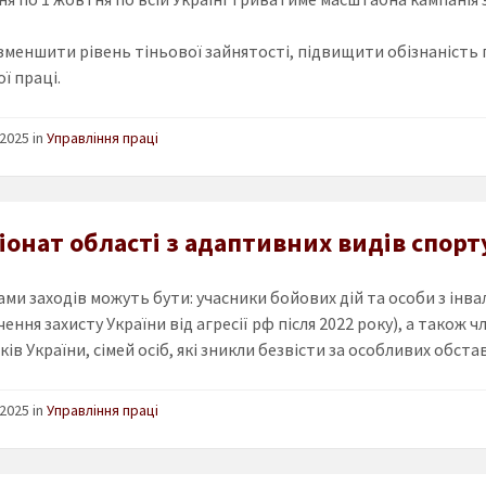
зменшити рівень тіньової зайнятості, підвищити обізнаність 
ї праці.
2025 in
Управління праці
онат області з адаптивних видів спорт
ми заходів можуть бути: учасники бойових дій та особи з інва
ення захисту України від агресії рф після 2022 року), а також ч
ів України, сімей осіб, які зникли безвісти за особливих обста
2025 in
Управління праці