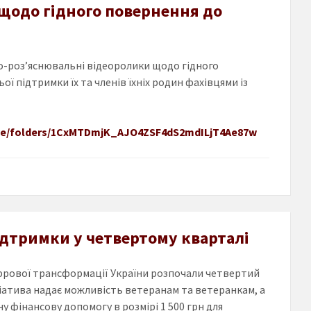
щодо гідного повернення до
о-роз’яснювальні відеоролики щодо гідного
 підтримки їх та членів їхніх родин фахівцями із
rive/folders/1CxMTDmjK_AJO4ZSF4dS2mdILjT4Ae87w
ідтримки у четвертому кварталі
ифрової трансформації України розпочали четвертий
ціатива надає можливість ветеранам та ветеранкам, а
 фінансову допомогу в розмірі 1 500 грн для