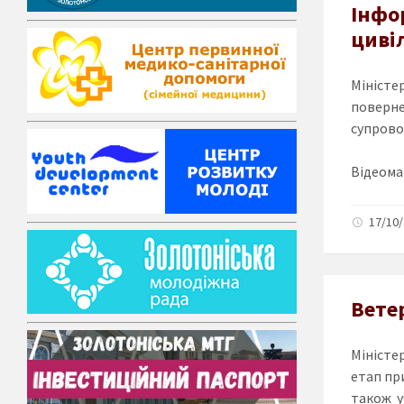
Інфо
циві
Міністе
поверне
супровод
Відеома
17/10/
Вете
Міністе
етап пр
також у