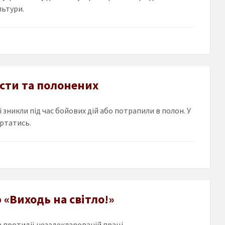
льтури.
істи та полонених
і зникли під час бойових дій або потрапили в полон. У
ертатись.
«Виходь на світло!»
з протидії незадекларованій праці.