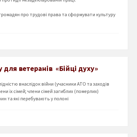
громадян про трудові права та сформувати культуру
у для ветеранів «Бійці духу»
лідністю внаслідок війни (учасники АТО та заходів
лени їх сімей; члени сімей загиблих (померлих)
вин та які перебувають у полоні