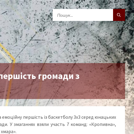
першість громади з
емоційну першість із баскетболу 3х3 серед юнацьких
ди. У змаганнях взяли участь 7 команд: «Кропивна»,
 хмара».