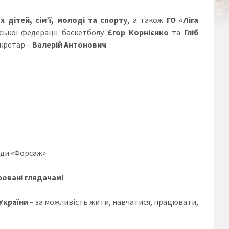
 дітей, сім’ї, молоді та спорту
, а також
ГО «Ліга
ської федерації баскетболу
Єгор Корнієнко
та
Гліб
екретар –
Валерій Антонович
.
нди «Форсаж».
ровані глядачам!
України
– за можливість жити, навчатися, працювати,