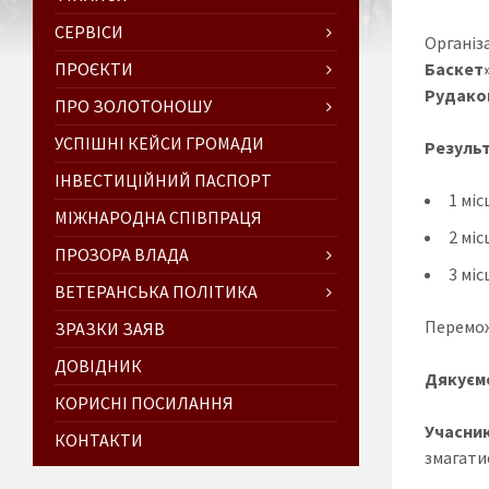
СЕРВІСИ
Організ
ПРОЄКТИ
Баскет
Рудако
ПРО ЗОЛОТОНОШУ
УСПІШНІ КЕЙСИ ГРОМАДИ
Результ
ІНВЕСТИЦІЙНИЙ ПАСПОРТ
1 міс
МІЖНАРОДНА СПІВПРАЦЯ
2 міс
ПРОЗОРА ВЛАДА
3 мі
ВЕТЕРАНСЬКА ПОЛІТИКА
Перемож
ЗРАЗКИ ЗАЯВ
ДОВІДНИК
Дякуємо
КОРИСНІ ПОСИЛАННЯ
Учасник
КОНТАКТИ
змагати