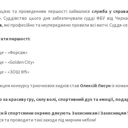
ацією та проведенням першості займалися
служба у справах
»
. Суддівство цього дня забезпечували судді ФБУ від Черка
в
, які професійно та неупереджено провели всі матчі. Суддя-с
ати першості:
це – «Форсаж»
це – «Golden City»
сце – «ЗОШ №5»
цем конкурсу триочкових кидків став
Олексій Лисун
із кома
 за красиву гру, силу волі, спортивний дух та емоції, пода
и й спортсмени окремо дякують Захисникам і Захисницям 
ся та проводити такі заходи під мирним небом!