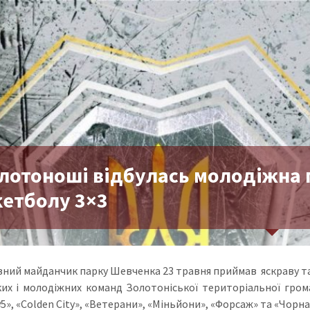
олотоноші відбулась молодіжна 
кетболу 3×3
ний майданчик парку Шевченка 23 травня приймав яскраву та 
ких і молодіжних команд Золотоніської територіальної грома
», «Colden City», «Ветерани», «Міньйони», «Форсаж» та «Чорна