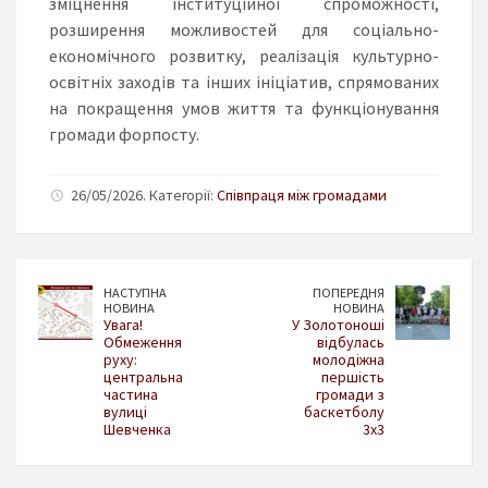
зміцнення інституційної спроможності,
розширення можливостей для соціально-
економічного розвитку, реалізація культурно-
освітніх заходів та інших ініціатив, спрямованих
на покращення умов життя та функціонування
громади форпосту.
26/05/2026. Категорії:
Співпраця між громадами
НАСТУПНА
ПОПЕРЕДНЯ
НОВИНА
НОВИНА
Увага!
У Золотоноші
Обмеження
відбулась
руху:
молодіжна
центральна
першість
частина
громади з
вулиці
баскетболу
Шевченка
3x3