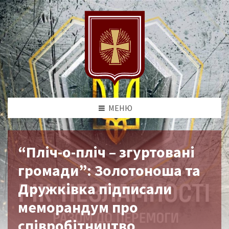
МЕНЮ
“Пліч-о-пліч – згуртовані
громади”: Золотоноша та
Дружківка підписали
меморандум про
співробітництво