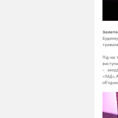
Золото
Будинку
тривала
Під час 
виступи
– акорд
«ЛАД», 
об’єдна