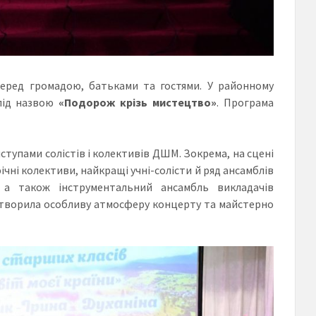
еред громадою, батьками та гостями. У районному
 під назвою
«Подорож крізь мистецтво»
. Програма
иступами солістів і колективів ДШМ. Зокрема, на сцені
чні колективи, найкращі учні-солісти й ряд ансамблів
й, а також інструментальний ансамбль викладачів
 створила особливу атмосферу концерту та майстерно