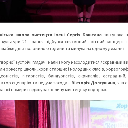
ніська школа мистецтв імені Сергія Баштана
звітувала п
 культури 21 травня відбувся святковий звітний концерт
 майже дві з половиною години та минула на одному диханні.
творчої зустрічі глядачі мали змогу насолодитися яскравими в
ли оркестр школи, хори старших і молодших класів, хореографі
еоністів, гітаристів, бандуристів, скрипалів, естрадни
Автор сценарію та ведуча заходу –
Вікторія Долгушина
, яка
ла всі номери в єдину захопливу мистецьку подорож.