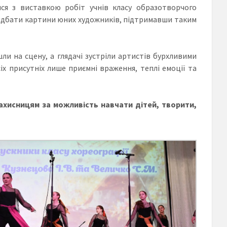
ся з виставкою робіт учнів класу образотворчого
придбати картини юних художників, підтримавши таким
и на сцену, а глядачі зустріли артистів бурхливими
х присутніх лише приємні враження, теплі емоції та
ахисницям за можливість навчати дітей, творити,