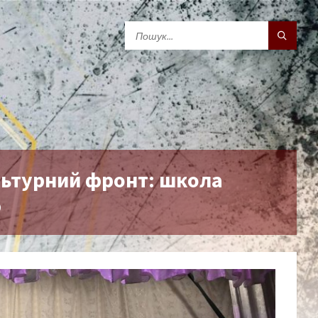
льтурний фронт: школа
ю