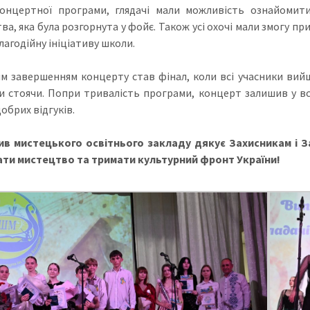
онцертної програми, глядачі мали можливість ознайомити
ва, яка була розгорнута у фойє. Також усі охочі мали змогу 
лагодійну ініціативу школи.
м завершенням концерту став фінал, коли всі учасники вийшл
и стоячи. Попри тривалість програми, концерт залишив у всі
обрих відгуків.
в мистецького освітнього закладу дякує Захисникам і З
ти мистецтво та тримати культурний фронт України!