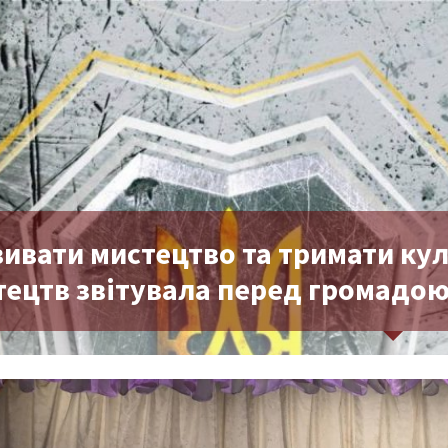
вивати мистецтво та тримати ку
тецтв звітувала перед громадо