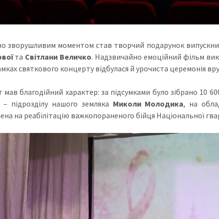
о зворушливим моментом став творчий подарунок випускникі
ової
та
Світлани Величко
. Надзвичайно емоційний фільм вик
 рамках святкового концерту відбулася й урочиста церемонія в
 мав благодійний характер: за підсумками було зібрано 10 60
 – підрозділу нашого земляка
Миколи Молодика
, на обл
ена на реабілітацію важкопораненого бійця Національної гвар