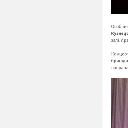
Особлив
Кузнєц
залі. У
Концерт
бригади
направл