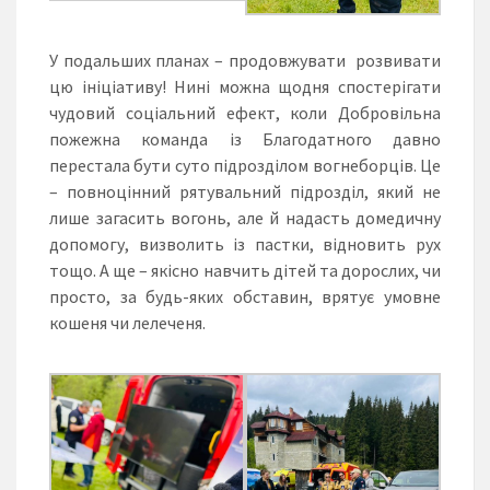
У подальших планах – продовжувати розвивати
цю ініціативу! Нині можна щодня спостерігати
чудовий соціальний ефект, коли Добровільна
пожежна команда із Благодатного давно
перестала бути суто підрозділом вогнеборців. Це
– повноцінний рятувальний підрозділ, який не
лише загасить вогонь, але й надасть домедичну
допомогу, визволить із пастки, відновить рух
тощо. А ще – якісно навчить дітей та дорослих, чи
просто, за будь-яких обставин, врятує умовне
кошеня чи лелеченя.