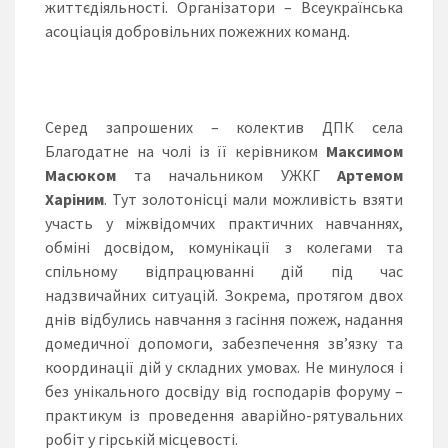
життєдіяльності. Організатори – Всеукраїнська
асоціація добровільних пожежних команд.
Серед запрошених – колектив ДПК села
Благодатне на чолі із її керівником
Максимом
Масюком
та начальником УЖКГ
Артемом
Харіним
. Тут золотонісці мали можливість взяти
участь у міжвідомчих практичних навчаннях,
обміні досвідом, комунікації з колегами та
спільному відпрацюванні дій під час
надзвичайних ситуацій. Зокрема, протягом двох
днів відбулись навчання з гасіння пожеж, надання
домедичної допомоги, забезпечення зв’язку та
координації дій у складних умовах. Не минулося і
без унікального досвіду від господарів форуму –
практикум із проведення аварійно-рятувальних
робіт у гірській місцевості.