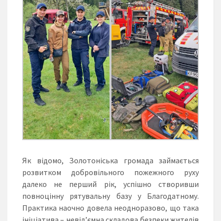
Як відомо, Золотоніська громада займається
розвитком добровільного пожежного руху
далеко не перший рік, успішно створивши
повноцінну рятувальну базу у Благодатному.
Практика наочно довела неодноразово, що така
ініціатива – невід’ємна складова безпеки жителів