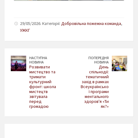
29/05/2026. Категорії:
Добровільна пожежна команда
,
УЖКГ
НАСТУПНА
ПОПЕРЕДНЯ
НОВИНА
НОВИНА
Розвивати
День
мистецтво та
спільнодії:
тримати
тематичний
культурний
захід в рамках
фронт: школа
Всеукраїнсько
мистецтв
ї програми
звітувала
ментального
перед
здоров'я «Ти
громадою
як?»