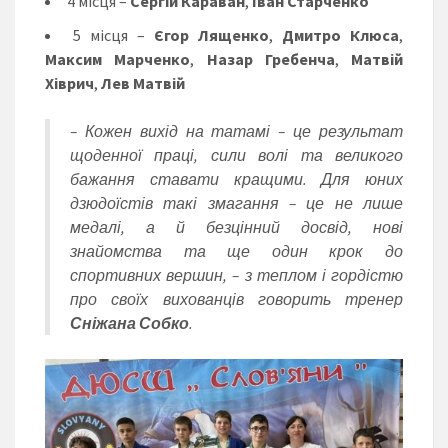
4 місця –
Сергій Караван
,
Іван Старченко
5 місця –
Єгор Лященко
,
Дмитро Клюса
,
Максим Марченко
,
Назар Гребенча
,
Матвій
Хіврич
,
Лев Матвій
– Кожен вихід на татамі – це результат
щоденної праці, сили волі та великого
бажання ставати кращими. Для юних
дзюдоїстів такі змагання – це не лише
медалі, а й безцінний досвід, нові
знайомства та ще один крок до
спортивних вершин, – з теплом і гордістю
про своїх вихованців говорить тренер
Сніжана Собко
.