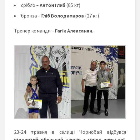
срібло –
Антон Глиб
(85 кг)
бронза –
Гліб Володимиров
(27 кг)
Тренер команди –
Гагік Алексанян
.
23-24 травня в селищі Чорнобай відбувся
відкритий обласний турнір з греко-римської