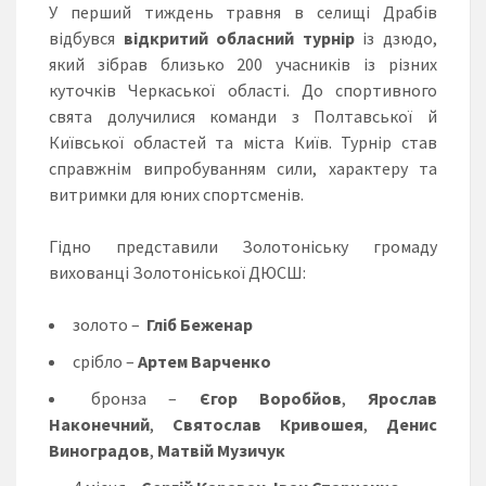
У перший тиждень травня в селищі Драбів
відбувся
відкритий обласний турнір
із дзюдо,
який зібрав близько 200 учасників із різних
куточків Черкаської області. До спортивного
свята долучилися команди з Полтавської й
Київської областей та міста Київ. Турнір став
справжнім випробуванням сили, характеру та
витримки для юних спортсменів.
Гідно представили Золотоніську громаду
вихованці Золотоніської ДЮСШ:
золото –
Гліб Беженар
срібло –
Артем
Варченко
бронза –
Єгор Воробйов
,
Ярослав
Наконечний
,
Святослав Кривошея
,
Денис
Виноградов
,
Матвій Музичук