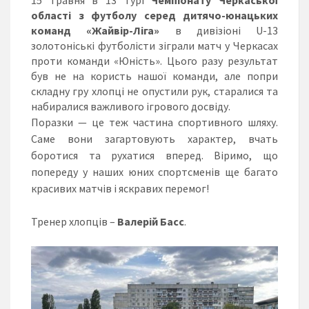
15 травня в 13 турі
Чемпіонату Черкаської
області з футболу серед дитячо-юнацьких
команд «Жайвір-Ліга»
в дивізіоні U-13
золотоніські футболісти зіграли матч у Черкасах
проти команди «Юність». Цього разу результат
був не на користь нашої команди, але попри
складну гру хлопці не опустили рук, старалися та
набиралися важливого ігрового досвіду.
Поразки — це теж частина спортивного шляху.
Саме вони загартовують характер, вчать
боротися та рухатися вперед. Віримо, що
попереду у наших юних спортсменів ще багато
красивих матчів і яскравих перемог!
Тренер хлопців –
Валерій Басс
.