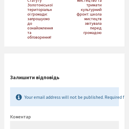
Статуту
мистецтво та
Золотоніської
тримати
територіальн
культурний
ої громади:
фронт: школа
запрошуємо
мистецтв
до
звітувала
ознайомлення
перед
та
громадою
обговорення!
Залишити відповідь
Your email address will not be published. Required fie
Коментар