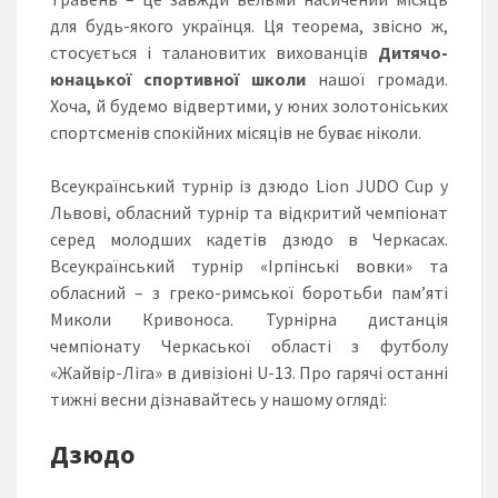
для будь-якого українця. Ця теорема, звісно ж,
стосується і талановитих вихованців
Дитячо-
юнацької спортивної школи
нашої громади.
Хоча, й будемо відвертими, у юних золотоніських
спортсменів спокійних місяців не буває ніколи.
Всеукраїнський турнір із дзюдо Lion JUDO Cup у
Львові, обласний турнір та відкритий чемпіонат
серед молодших кадетів дзюдо в Черкасах.
Всеукраїнський турнір «Ірпінські вовки» та
обласний – з греко-римської боротьби пам’яті
Миколи Кривоноса. Турнірна дистанція
чемпіонату Черкаської області з футболу
«Жайвір-Ліга» в дивізіоні U-13. Про гарячі останні
тижні весни дізнавайтесь у нашому огляді:
Дзюдо