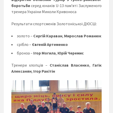
боротьби
серед юнаків U-13 пам’яті Заслуженого
тренера України Миколи Кривоноса
Результати спортсменів Золотоніської ДЮСШ:
золото –
Сергій Караван
,
Мирослав Романюк
срібло –
Євгеній Артеменко
бронза –
Ігор Могила
,
Юрій Черемис
Тренери хлопців –
Станіслав Власенко
,
Гагік
Алексанян
,
Ігор Ракітін