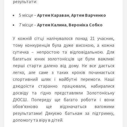
результати:
5 місце –
Артем Караван
,
Артем Варченко
7 місце –
Артем Калина
,
Вероніка Собко
У кожній сітці налічувалося понад 21 учасник,
тому конкуренція була дуже високою, а кожна
сутичка – непростою та відповідальною. Для
багатьох юних золотонісців це були важливі
перші старти далеко від дому. Не все дається
легко, але саме з таких кроків починається
спортивний шлях і майбутні перемоги. Наші
дзюдоїсти старанно працювали, набиралися
досвіду та гідно представляли Золотоніську
ДЮСШ. Попереду ще багато роботи і вони
обов’язково ще відзначаться вагомими
результатами! Дякуємо батькам за підтримку,
допомогу та віру в дітей.