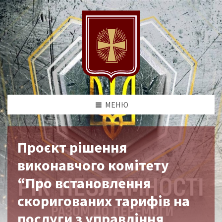
МЕНЮ
Проєкт рішення
виконавчого комітету
“Про встановлення
скоригованих тарифів на
послуги з управління