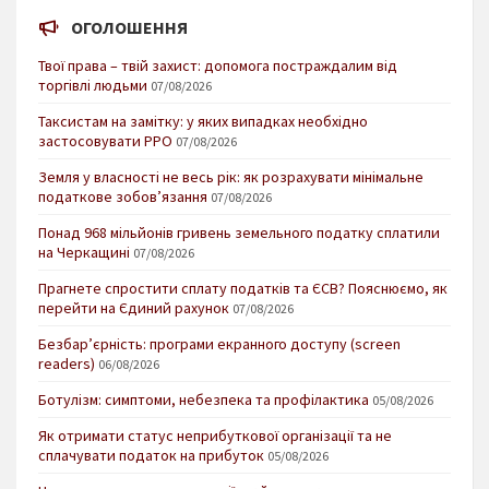
ОГОЛОШЕННЯ
Твої права – твій захист: допомога постраждалим від
торгівлі людьми
07/08/2026
Таксистам на замітку: у яких випадках необхідно
застосовувати РРО
07/08/2026
Земля у власності не весь рік: як розрахувати мінімальне
податкове зобов’язання
07/08/2026
Понад 968 мільйонів гривень земельного податку сплатили
на Черкащині
07/08/2026
Прагнете спростити сплату податків та ЄСВ? Пояснюємо, як
перейти на Єдиний рахунок
07/08/2026
Безбар’єрність: програми екранного доступу (screen
readers)
06/08/2026
Ботулізм: симптоми, небезпека та профілактика
05/08/2026
Як отримати статус неприбуткової організації та не
сплачувати податок на прибуток
05/08/2026