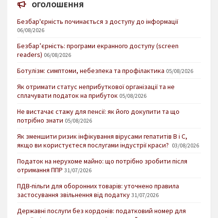
ОГОЛОШЕННЯ
Безбар'єрність починається з доступу до інформації
06/08/2026
Безбар’єрність: програми екранного доступу (screen
readers)
06/08/2026
Ботулізм: симптоми, небезпека та профілактика
05/08/2026
Як отримати статус неприбуткової організації та не
сплачувати податок на прибуток
05/08/2026
Не вистачає стажу для пенсії: як його докупити та що
потрібно знати
05/08/2026
Як зменшити ризик інфікування вірусами гепатитів В і С,
якщо ви користуєтеся послугами індустрії краси?
03/08/2026
Податок на нерухоме майно: що потрібно зробити після
отримання ППР
31/07/2026
ПДВ-пільги для оборонних товарів: уточнено правила
застосування звільнення від податку
31/07/2026
Державні послуги без кордонів: податковий номер для