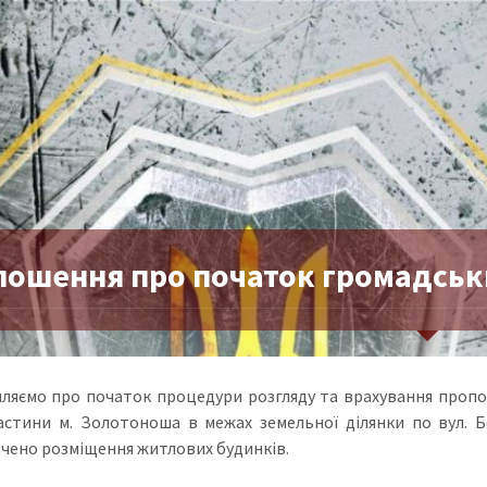
лошення про початок громадськ
ляємо про початок процедури розгляду та врахування проп
астини м. Золотоноша в межах земельної ділянки по вул. Бо
чено розміщення житлових будинків.