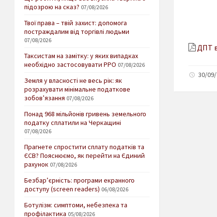
підозрою на сказ?
07/08/2026
Твої права – твій захист: допомога
постраждалим від торгівлі людьми
07/08/2026
ДПТ в
Таксистам на замітку: у яких випадках
необхідно застосовувати РРО
07/08/2026
30/09/
Земля у власності не весь рік: як
розрахувати мінімальне податкове
зобов’язання
07/08/2026
Понад 968 мільйонів гривень земельного
податку сплатили на Черкащині
07/08/2026
Прагнете спростити сплату податків та
ЄСВ? Пояснюємо, як перейти на Єдиний
рахунок
07/08/2026
Безбар’єрність: програми екранного
доступу (screen readers)
06/08/2026
Ботулізм: симптоми, небезпека та
профілактика
05/08/2026