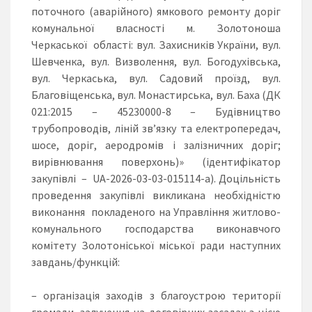
поточного (аварійного) ямкового ремонту доріг
комунальної власності м. Золотоноша
Черкаської області: вул. Захисників України, вул.
Шевченка, вул. Визволення, вул. Богодухівська,
вул. Черкаська, вул. Садовий проїзд, вул.
Благовіщенська, вул. Монастирська, вул. Баха (ДК
021:2015 – 45230000-8 – Будівництво
трубопроводів, ліній зв’язку та електропередач,
шосе, доріг, аеродромів і залізничних доріг;
вирівнювання поверхонь)» (ідентифікатор
закупівлі – UA-2026-03-03-015114-a). Доцільність
проведення закупівлі викликана необхідністю
виконання покладеного на Управління житлово-
комунального господарства виконавчого
комітету Золотоніської міської ради наступних
завдань/функцій:
– органiзацiя заходiв з благоустрою територiї
громади, залучення на договiрних засадах з цiєю