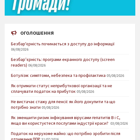
ОГОЛОШЕННЯ
Безбар'єрність починається з доступу до інформації
06/08/2026
Безбар’єрність: програми екранного доступу (screen
readers)
06/08/2026
Ботулізм: симптоми, небезпека та профілактика
05/08/2026
Як отримати статус неприбуткової організації та не
сплачувати податок на прибуток
05/08/2026
Не вистачає стажу для пенсії: як його докупити та що
потрібно знати
05/08/2026
Як зменшити ризик інфікування вірусами гепатитів В і С,
якщо ви користуєтеся послугами індустрії краси?
03/08/2026
Податок на нерухоме майно: що потрібно зробити після
отримання ППР
31/07/2026