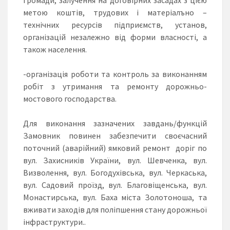
метою коштiв, трудових i матерiалъно –
технічних pecypciв пiдприємств, установ,
органiзацiй незалежно вiд форми власностi, а
також населення.
-організація роботи та контроль за виконанням
робіт з утримання та ремонту дорожньо-
мостового господарства.
Для виконання зазначених завдань/функцій
Замовник повинен забезпечити своєчасний
поточний (аварійний) ямковий ремонт доріг по
вул. Захисників України, вул. Шевченка, вул.
Визволення, вул. Богодухівська, вул. Черкаська,
вул. Садовий проїзд, вул. Благовіщенська, вул.
Монастирська, вул. Баха міста Золотоноша, та
вживати заходів для поліпшення стану дорожньої
інфраструктури..