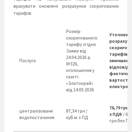
врахувати оновлені розрахунки скоригованих
тарифів:
Розмір
Уточнени
скоригованого
розрахун
тарифу згідно
скоригов
Заяви від
тарифів –
24.04.2026 р.
Послуга
зменшенн
№326,
відповідн
оголошення у
фактично
газеті
вартості
«Златокрай»
електроен
від 14.05.2026
78,79 грн/
централізоване
87,34 грн /
з ПДВ
/ 65
водопостачання
куб.м. з ПД
грн без П