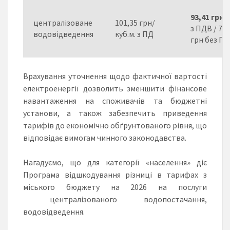
93,41 грн
/
централізоване
101,35 грн/
з ПДВ / 77,
водовідведення
куб.м. з ПД
грн без П
Врахування уточнення щодо фактичної вартості
електроенергії дозволить зменшити фінансове
навантаження на споживачів та бюджетні
установи, а також забезпечить приведення
тарифів до економічно обґрунтованого рівня, що
відповідає вимогам чинного законодавства.
Нагадуємо, що для категорії «населення» діє
Програма відшкодування різниці в тарифах з
міського бюджету на 2026 на послуги
централізованого водопостачання,
водовідведення.