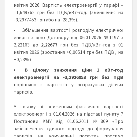
квітня 2026. Вартість електроенергії у тарифі –
11,649762 грн без ПДВ/кВт-год. (зменшення на
-3,2977453 грн або на -28,3%).
Збільшення вартості розподілу електричної
енергії згідно Договору від 06.01.2026 №1197 з
2,22163 до
2,22677
грн без ПДВ/кВт-год з 01
квітня 2026 (зростання +0,00514 грн без ПДВ , на
+0,23%)
В цілому зниження ціни 1 кВт-год
електроенергії на -3,2926053 грн без ПДВ
порівняно з вартістю у розрахунках діючих
тарифів.
У зв’язку зі зниженням фактичної вартості
електроенергії з 01.04.2026 на підставі пункту 7
Постанови КМУ від 01.06.2011 №869 «Про
забезпечення єдиного підходу до формування
тарифів на комунальні послуги» просимо