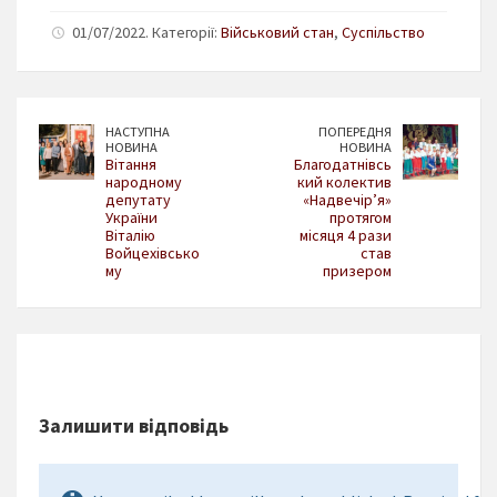
01/07/2022. Категорії:
Військовий стан
,
Суспільство
НАСТУПНА
ПОПЕРЕДНЯ
НОВИНА
НОВИНА
Вітання
Благодатнівсь
народному
кий колектив
депутату
«Надвечір’я»
України
протягом
Віталію
місяця 4 рази
Войцехівсько
став
му
призером
Залишити відповідь