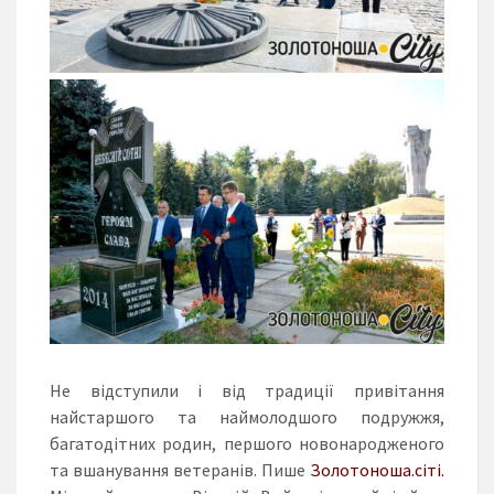
Не відступили і від традиції привітання
найстаршого та наймолодшого подружжя,
багатодітних родин, першого новонародженого
та вшанування ветеранів. Пише
Золотоноша.сіті.