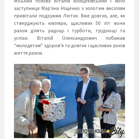
Міський голова Віталій Войцехівський і його
заступниця Мар’яна Ніщенко з золотим весіллям
привітали подружжя Лютих. Вже довгих, але, як
стверджують ювіляри, щасливих 50 літ вони
разом ділять радощі і турботи, труднощі та
успіхи. Віталій Олександрович побажав
“молодятам” здоров’я та довгих і щасливих років
життя разом.