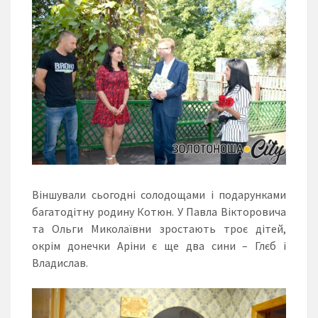
Віншували сьогодні солодощами і подарунками
багатодітну родину Котюн. У Павла Вікторовича
та Ольги Миколаївни зростають троє дітей,
окрім донечки Аріни є ще два сини – Глєб і
Владислав.