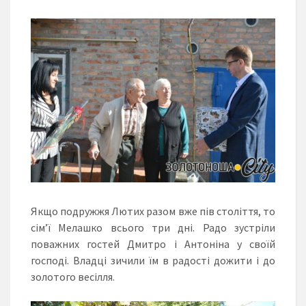
Якщо подружжя Лютих разом вже пів століття, то
сім’ї Мелашко всього три дні. Радо зустріли
поважних гостей Дмитро і Антоніна у своїй
господі. Владці зичили їм в радості дожити і до
золотого весілля.