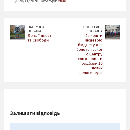
20/11/2020. Категорії:
УЖКГ
НАСТУПНА
ПОПЕРЕДНЯ
НОВИНА
НОВИНА
День Гідності
За кошти
та Свободи
місцевого
бюджету для
Золотоніськог
о центру
соцдопомоги
придбали 16
нових
велосипедів
Залишити відповідь