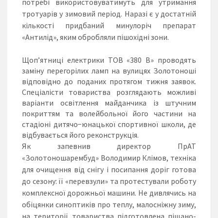
потребі використовуватимуть для утримання
тротуарів у зимовий період. Наразі є у достатній
кількості придбаний минулоріч препарат
«Антилід», яким обробляли пішохідні зони.
Щоп’ятниці електрики ТОВ «380 В» проводять
заміну перегорілих ламп на вулицях Золотоноші
відповідно до поданих протягом тижня заявок.
Спеціалісти товариства розглядають можливі
варіанти освітлення майданчика із штучним
покриттям та волейбольної його частини на
стадіоні дитячо−юнацької спортивної школи, де
відбувається його реконструкція.
Як запевнив директор ПрАТ
«Золотоношарембуд» Володимир Клімов, техніка
для очищення від снігу і посипання доріг готова
до сезону: її «перевзули» та протестували роботу
комплексної дорожньої машини. Не дивлячись на
обіцянки синоптиків про теплу, малосніжну зиму,
на території товариства підготовлена піщано-