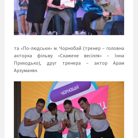
та «По-людськи» м. Чорнобай (тренер – головна
акторка фільму «Скажене весілля» – Інна
Приходько), друг тренера – актор Арам
Арзуманян.