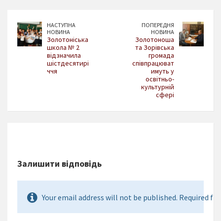
НАСТУПНА
ПОПЕРЕДНЯ
НОВИНА
НОВИНА
Золотоніська
Золотоноша
школа № 2
та Зорівська
відзначила
громада
шістдесятирі
співпрацюват
ччя
имуть у
освітньо-
культурній
сфері
Залишити відповідь
Your email address will not be published. Required fie