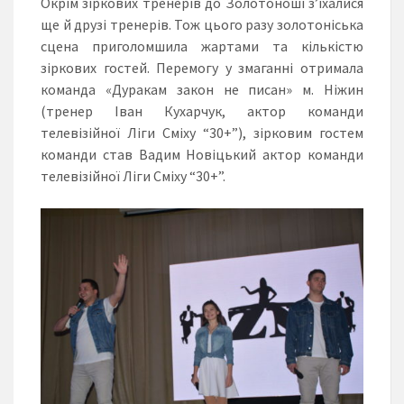
Окрім зіркових тренерів до Золотоноші з’їхалися
ще й друзі тренерів. Тож цього разу золотоніська
сцена приголомшила жартами та кількістю
зіркових гостей. Перемогу у змаганні отримала
команда «Дуракам закон не писан» м. Ніжин
(тренер Іван Кухарчук, актор команди
телевізійної Ліги Сміху “30+”), зірковим гостем
команди став Вадим Новіцький актор команди
телевізійної Ліги Сміху “30+”.