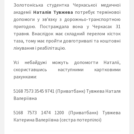
Золотоніська студентка Черкаської медичної
академії
Наталія Тувжева
потребує термінової
допомоги у зв’язку з дорожньо-транспортною
пригодою. Постраждала вона у Черкасах 31
травня. Внаслідок має складний перелом кісток
таза, тому має пройти довготривалі та коштовні
лікування і реабілітацію.
Усі небайдужі можуть допомогти Наталії,
скориставшись наступними картковими
рахунками:
5168 7573 3545 9741 (Приватбанк) Тувжева Наталя
Валеріївна
5168 7573 1474 1200 (Приватбанк) Тувжева
Катерина Валеріївна (сестра потерпілої)