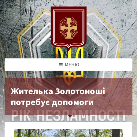
МЕНЮ
Жителька Золотоноші
потребує допомоги