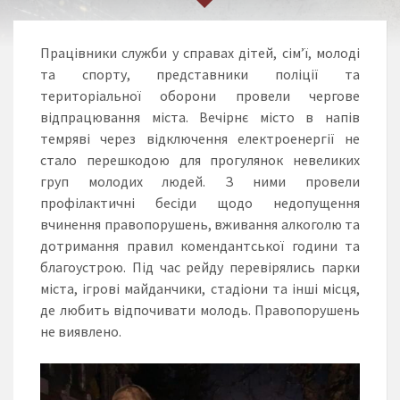
Працівники служби у справах дітей, сім’ї, молоді
та спорту, представники поліції та
територіальної оборони провели чергове
відпрацювання міста. Вечірнє місто в напів
темряві через відключення електроенергії не
стало перешкодою для прогулянок невеликих
груп молодих людей. З ними провели
профілактичні бесіди щодо недопущення
вчинення правопорушень, вживання алкоголю та
дотримання правил комендантської години та
благоустрою. Під час рейду перевірялись парки
міста, ігрові майданчики, стадіони та інші місця,
де любить відпочивати молодь. Правопорушень
не виявлено.