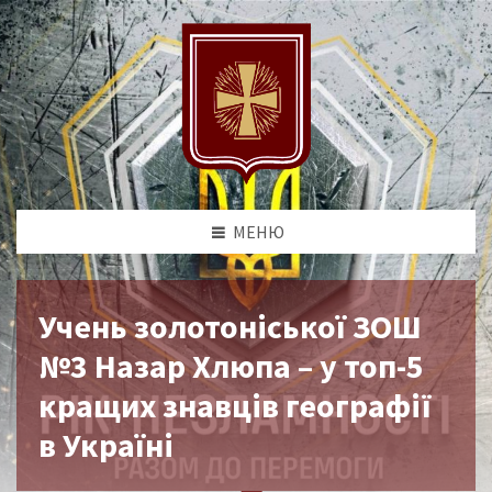
МЕНЮ
Учень золотоніської ЗОШ
№3 Назар Хлюпа – у топ-5
кращих знавців географії
в Україні