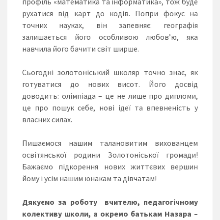
профіль «математика та інформатика», тож буде
рухатися від карт до кодів. Попри фокус на
точних науках, він запевняє: географія
залишається його особливою любов’ю, яка
навчила його бачити світ ширше.
Сьогодні золотоніський школяр точно знає, як
готуватися до нових висот. Його досвід
доводить: олімпіада – це не лише про дипломи,
це про пошук себе, нові ідеї та впевненість у
власних силах.
Пишаємося нашим талановитим вихованцем
освітянської родини Золотоніської громади!
Бажаємо підкорення нових життєвих вершин
йому і усім нашим юнакам та дівчатам!
Дякуємо за роботу вчителю, педагогічному
колективу школи, а окремо батькам Назара –