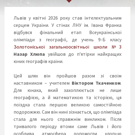
Львів у квітні 2026 року став інтелектуальним
серцем України. У стінах ЛНУ ім. Івана Франка
відбувся фінальний етап Всеукраїнської
олімпіади з географії, де учень 9-Б класу
Золотоніської загальноосвітньої школи №3
Назар Хлюпа
увійшов до п’ятірки найкращих
юних географів країни.
Цей шлях він пройшов разом зі своїм
наставником – учителем
Віктором Ткаченком
.
Для юнака, який захоплюється не лише
географією, а й математикою та історією, ця
поїздка стала першою великою самостійною
подорожжю. Сам він нині зізнається, що олімпіада
стала для нього справжнім викликом. Після
тривалого періоду втоми саме Львів і його
особлива атмосфера допомогли хлопцю