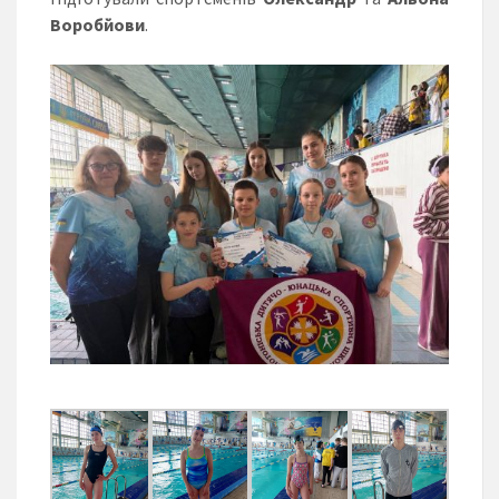
Воробйови
.