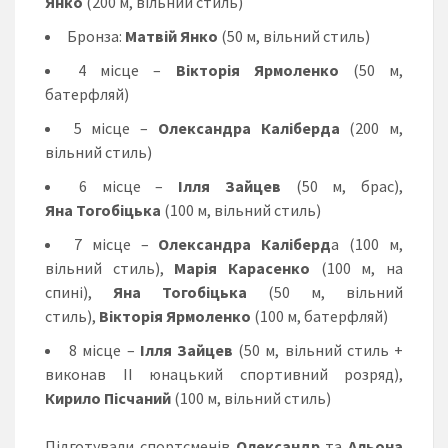
Янко
(200 м, вільний стиль)
Бронза:
Матвій Янко
(50 м, вільний стиль)
4 місце –
Вікторія Ярмоленко
(50 м,
батерфляй)
5 місце –
Олександра Каліберда
(200 м,
вільний стиль)
6 місце –
Ілля Зайцев
(50 м, брас),
Яна Тогобіцька
(100 м, вільний стиль)
7 місце –
Олександра Каліберд
а (100 м,
вільний стиль),
Марія Карасенко
(100 м, на
спині),
Яна Тогобіцька
(50 м, вільний
стиль),
Вікторія Ярмоленко
(100 м, батерфляй)
8 місце –
Ілля Зайцев
(50 м, вільний стиль +
виконав ІІ юнацький спортивний розряд),
Кирило Пісчаний
(100 м, вільний стиль)
Підготували спортсменів
Олександр
та
Альона