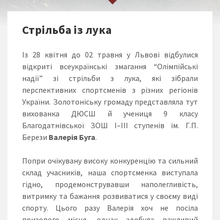
Стрільба із лука
Із 28 квітня до 02 травня у Львові відбулися
відкриті всеукраїнські змагання “Олімпійські
надії” зі стрільби з лука, які зібрали
перспективних спортсменів з різних регіонів
України. Золотоніську громаду представляла тут
вихованка ДЮСШ й учениця 9 класу
Благодатнівської ЗОШ І–ІІІ ступенів ім. Г.П.
Берези
Валерія Буга
.
Попри очікувану високу конкуренцію та сильний
склад учасників, наша спортсменка виступала
гідно, продемонструвавши наполегливість,
витримку та бажання розвиватися у своєму виді
спорту. Цього разу Валерія хоч не посіла
призового місця, однак здобула важливий