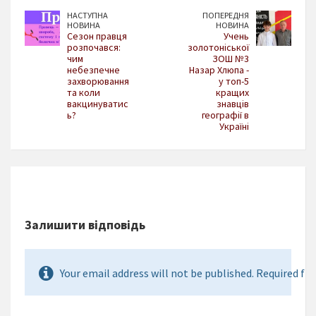
НАСТУПНА
ПОПЕРЕДНЯ
НОВИНА
НОВИНА
Сезон правця
Учень
розпочався:
золотоніської
чим
ЗОШ №3
небезпечне
Назар Хлюпа -
захворювання
у топ-5
та коли
кращих
вакцинуватис
знавців
ь?
географії в
Україні
Залишити відповідь
Your email address will not be published. Required fie