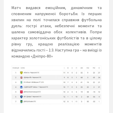
Матч видався емоційним, динамічним та
сповненим напруженої боротьби. Із перших
хвилин на полі точилася справжня футбольна
дуель: гострі атаки, небезпечні моменти та
шалена самовіддача обох колективів. Попри
характер золотоніських футболістів та в цілому
рівну гру, кращою реалізацією моментів
відзначились гості – 1:3. Наступна гра – на виїзді із
командою «Дніпро-80»