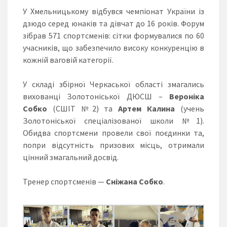
У Хмельницькому відбувся чемпіонат України із
дзюдо серед юнаків та дівчат до 16 років. Форум
зібрав 571 спортсменів: сітки формувалися по 60
учасників, що забезпечило високу конкуренцію в
кожній ваговій категорії.
У складі збірної Черкаської області змагались
вихованці Золотоніської ДЮСШ –
Вероніка
Собко
(СШІТ №2) та
Артем Калина
(учень
Золотоніської спеціалізованої школи №1).
Обидва спортсмени провели свої поєдинки та,
попри відсутність призових місць, отримали
цінний змагальний досвід.
Тренер спортсменів —
Сніжана Собко
.