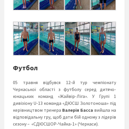
Футбол
05 травня відбувся 12-й тур чемпіонату
Черкаської області з футболу серед дитячо-
юнацьких команд «Жайвір-Ліга». У Групі 1
дивізіону U-13 команда «ДЮСШ Золотоноша» під
керівництвом тренера
Валерія Басса
вийшла на
відповідальну гру, щоб дати бій одному з лідерів
сезону – «СДЮСШОР-Чайка-1» (Черкаси).