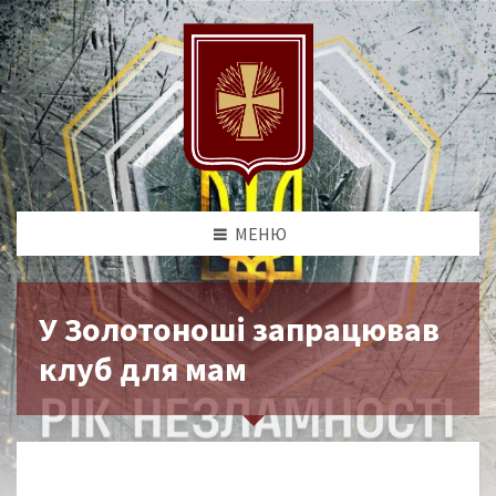
МЕНЮ
У Золотоноші запрацював
клуб для мам