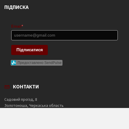
ПІДПИСКА
Email
*
Підписатися
Предоставлено SendPulse
КОНТАКТИ
Садовий проїзд, 8
Золотоноша, Черкаська область
Україна, 19702
Телефон: (04737) 2-38-42
Email: mvk@zolo.gov.ua