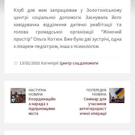
Клуб для мам запрацював у Золотоніському
центрі соціальної допомоги. Заснувала його
завідувачка відділення дитячої реабітації та
голова громадської організації “Жіночий
простір” Ольга Котюн. Вже було дві зустрічі, одна
з лікарем-педіатром, інша з психологом.
13/02/2020. Категорії:
Центр соцдопомоги
НАСТУПНА
ПОПЕРЕДНЯ
НОВИНА
НОВИНА
Координаційн
Семінар для
а нарада з
учасників
підприємцями
антитерорист
міста
ичної операції