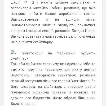
школі № 2 і мають спільне захоплення –
велосипеди. Михайло Кобець розповів, що вже
навчився робити базові акробатичні трюки.
Відпрацьовував їх на вулицях міста.
Веломотокросом хлопців змушують займатися
екстрим і яскраві емоції, розповів Богдан Цюро.
Він хоче розвивати майстерність далі, тому чекає
на відкриття скейтпарку.
Тож аби любителі екстриму не наражали себе та
тих хто поруч на небезпеку, для них у центрі
Золотоноші створюють скейтпарк, розповів
перший заступник міського голови Олег Масло. За
його словами, на скейтпарк спрямували два з
половиною мільйона гривень із міського та
державного бюджетів. Місце обрали біля річки
Золотоношки.