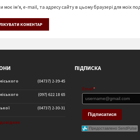
 моє ім'я, e-mail, та адресу сайту в цьому браузері для моїх п
ОНИ
ПІДПИСКА
 міського
(04737) 2-39-45
Email
*
 міського
(097) 622 18 65
ської
(04737) 2-30-31
Підписатися
довідник
Предоставлено SendPulse