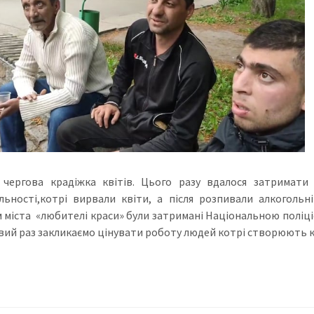
 чергова крадіжка квітів. Цього разу вдалося затримати
льності,котрі вирвали квіти, а після розпивали алкоголь
 міста «любителі краси» були затримані Національною поліціє
вий раз закликаємо цінувати роботу людей котрі створюють кр