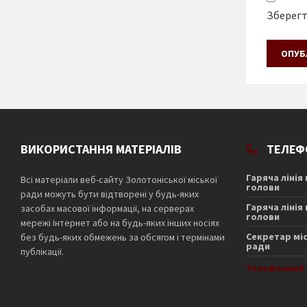
Зберегти
ВИКОРИСТАННЯ МАТЕРІАЛІВ
ТЕЛЕФ
Гаряча лінія
Всі матеріали веб-сайту Золотоніської міської
голови
ради можуть бути відтворені у будь-яких
Гаряча лінія
засобах масової інформації, на серверах
голови
мережі Інтернет або на будь-яких інших носіях
Секретар мі
без будь-яких обмежень за обсягом і термінами
ради
публікації.
Телефонний 