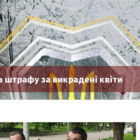
а штрафу за викрадені квіти