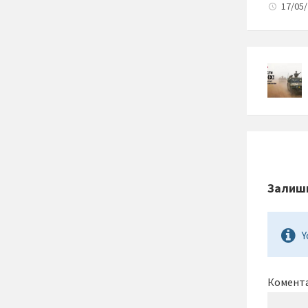
17/05/
Залиши
Y
Комент