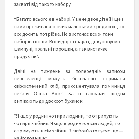
захваті від такого набору:
“Багато всього є в наборі. У мене двоє дітей і ще з
нами проживає хлопчик маленький з родиною, то
все досить потрібне. Не вистачає все ж таки
наборів гігієни. Вони дорогі зараз, докуповуємо
шампуні, пральні порошки, а так вистачає
продуктів”.
Двічі на тиждень за попереднім записом
переселенці можуть безплатно отримати
свіжоспечений хліб, прокоментувала помічниця
пекаря Ольга Вовк. За її словами, щодня
випікають до двохсот буханок:
“Якщо у родині чотири людини, то отримують
чотири хлібини. Якщо в родині є вісім людей, то
отримують вісім хлібин. З любов’ю готуємо, це —
найголовніше”.