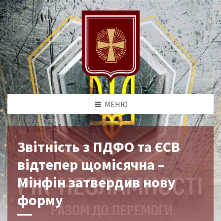
МЕНЮ
Звітність з ПДФО та ЄСВ
відтепер щомісячна –
Мінфін затвердив нову
форму