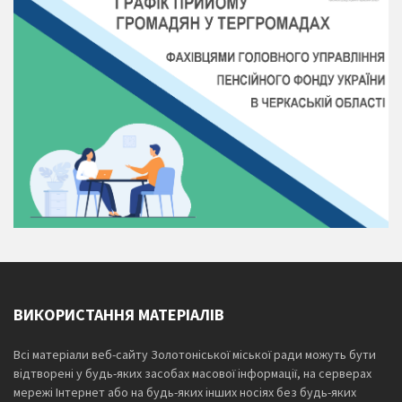
ВИКОРИСТАННЯ МАТЕРІАЛІВ
Всі матеріали веб-сайту Золотоніської міської ради можуть бути
відтворені у будь-яких засобах масової інформації, на серверах
мережі Інтернет або на будь-яких інших носіях без будь-яких