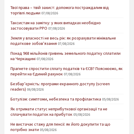
Твої права – твій захист: допомога постраждалим від
торгівлі людьми
07/08/2026
Таксистам на замітку: у яких випадках необхідно
застосовувати РРО
07/08/2026
Земля у власності не весь рік: як розрахувати мінімальне
податкове зобов’язання
07/08/2026
Понад 968 мільйонів гривень земельного податку сплатили
на Черкащині
07/08/2026
Прагнете спростити сплату податків та ЄСВ? Пояснюємо, як
перейти на Єдиний рахунок
07/08/2026
Безбар’єрність: програми екранного доступу (screen
readers)
06/08/2026
Ботулізм: симптоми, небезпека та профілактика
05/08/2026
Як отримати статус неприбуткової організації та не
сплачувати податок на прибуток
05/08/2026
Не вистачає стажу для пенсії: як його докупити та що
потрібно знати
05/08/2026