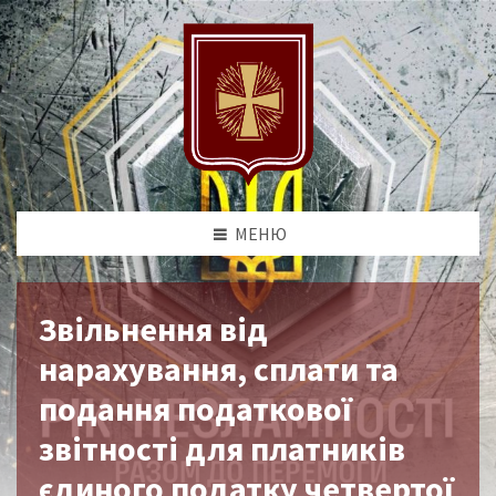
МЕНЮ
Звільнення від
нарахування, сплати та
подання податкової
звітності для платників
єдиного податку четвертої