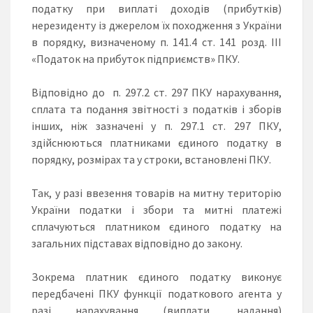
податку при виплаті доходів (прибутків)
нерезиденту із джерелом їх походження з України
в порядку, визначеному п. 141.4 ст. 141 розд. ІІІ
«Податок на прибуток підприємств» ПКУ.
Відповідно до п. 297.2 ст. 297 ПКУ нарахування,
сплата та подання звітності з податків і зборів
інших, ніж зазначені у п. 297.1 ст. 297 ПКУ,
здійснюються платниками єдиного податку в
порядку, розмірах та у строки, встановлені ПКУ.
Так, у разі ввезення товарів на митну територію
України податки і збори та митні платежі
сплачуються платником єдиного податку на
загальних підставах відповідно до закону.
Зокрема платник єдиного податку виконує
передбачені ПКУ функції податкового агента у
разі нарахування (виплати, надання)