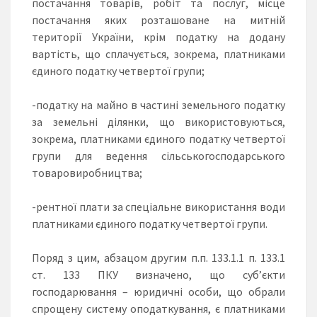
постачання товарів, робіт та послуг, місце
постачання яких розташоване на митній
території України, крім податку на додану
вартість, що сплачується, зокрема, платниками
єдиного податку четвертої групи;
-податку на майно в частині земельного податку
за земельні ділянки, що використовуються,
зокрема, платниками єдиного податку четвертої
групи для ведення сільськогосподарського
товаровиробництва;
-рентної плати за спеціальне використання води
платниками єдиного податку четвертої групи.
Поряд з цим, абзацом другим п.п. 133.1.1 п. 133.1
ст. 133 ПКУ визначено, що суб’єкти
господарювання – юридичні особи, що обрали
спрощену систему оподаткування, є платниками