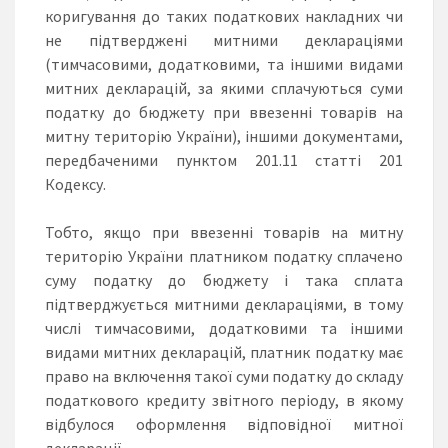
коригування до таких податкових накладних чи
не підтверджені митними деклараціями
(тимчасовими, додатковими, та іншими видами
митних декларацій, за якими сплачуються суми
податку до бюджету при ввезенні товарів на
митну територію України), іншими документами,
передбаченими пунктом 201.11 статті 201
Кодексу.
Тобто, якщо при ввезенні товарів на митну
територію України платником податку сплачено
суму податку до бюджету і така сплата
підтверджується митними деклараціями, в тому
числі тимчасовими, додатковими та іншими
видами митних декларацій, платник податку має
право на включення такої суми податку до складу
податкового кредиту звітного періоду, в якому
відбулося оформлення відповідної митної
декларації.