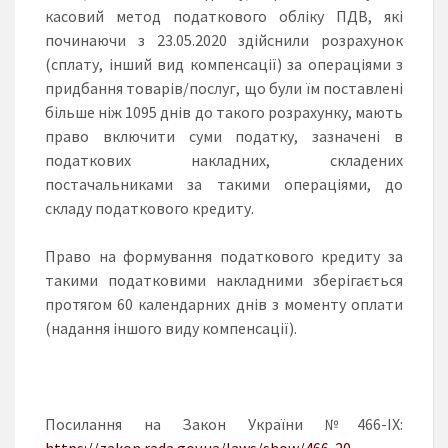
касовий метод податкового обліку ПДВ, які
починаючи з 23.05.2020 здійснили розрахунок
(сплату, інший вид компенсації) за операціями з
придбання товарів/послуг, що були їм поставлені
більше ніж 1095 днів до такого розрахунку, мають
право включити суми податку, зазначені в
податкових накладних, складених
постачальниками за такими операціями, до
складу податкового кредиту.
Право на формування податкового кредиту за
такими податковими накладними зберігається
протягом 60 календарних днів з моменту оплати
(надання іншого виду компенсації).
Посилання на Закон України №466-ІХ:
https://zakon.rada.gov.ua/laws/show/466-20