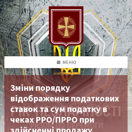
МЕНЮ
Зміни порядку
відображення податкових
ставок та сум податку в
чеках РРО/ПРРО при
здійсненні продажу