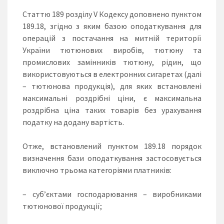
Статтю 189 розділу V Кодексу доповнено пунктом
189.18, згідно з яким базою оподаткування для
операцій з постачання на митній території
України тютюнових виробів, тютюну та
промислових замінників тютюну, рідин, що
використовуються в електронних сигаретах (далі
– тютюнова продукція), для яких встановлені
максимальні роздрібні ціни, є максимальна
роздрібна ціна таких товарів без урахування
податку на додану вартість.
Отже, встановлений пунктом 189.18 порядок
визначення бази оподаткування застосовується
виключно трьома категоріями платників:
– суб’єктами господарювання – виробниками
тютюнової продукції;