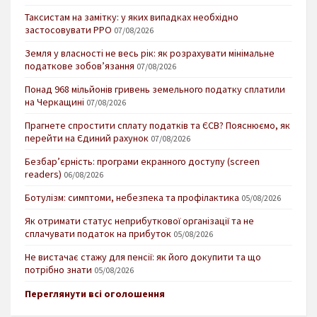
Таксистам на замітку: у яких випадках необхідно
застосовувати РРО
07/08/2026
Земля у власності не весь рік: як розрахувати мінімальне
податкове зобов’язання
07/08/2026
Понад 968 мільйонів гривень земельного податку сплатили
на Черкащині
07/08/2026
Прагнете спростити сплату податків та ЄСВ? Пояснюємо, як
перейти на Єдиний рахунок
07/08/2026
Безбар’єрність: програми екранного доступу (screen
readers)
06/08/2026
Ботулізм: симптоми, небезпека та профілактика
05/08/2026
Як отримати статус неприбуткової організації та не
сплачувати податок на прибуток
05/08/2026
Не вистачає стажу для пенсії: як його докупити та що
потрібно знати
05/08/2026
Переглянути всі оголошення