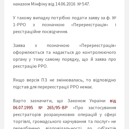
наказом Мінфіну від 14.06.2016 № 547.
У такому випадку потрібно подати заяву за ф. №
1-РРО з позначкою «Перереєстрація» і
реєстраційне посвідчення.
Заява з позначкою «Перереєстрація»
оформлюється та надається до контролюючого
органу у тому самому порядку, що й заява про
реєстрацію РРО.
Якщо версія ПЗ не змінювалась, то відповідно
підстав для перереєстрації РРО немає.
Варто зазначити, що Законом України
від
06.07.1995 №265/95-ВР
«Про застосування
реєстраторів розрахункових операцій у сфері
торгівлі, громадського харчування та послуг» не
передбачено відповідальності до суб’єктів