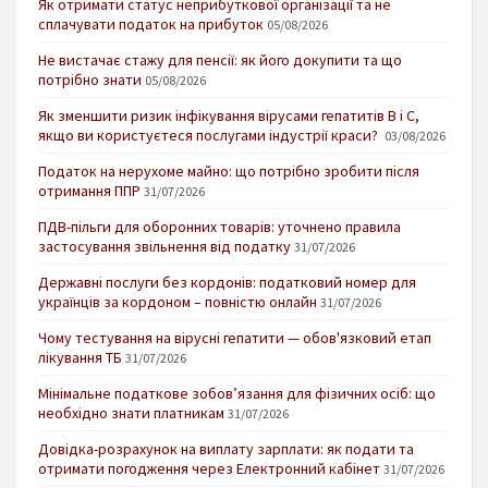
Як отримати статус неприбуткової організації та не
сплачувати податок на прибуток
05/08/2026
Не вистачає стажу для пенсії: як його докупити та що
потрібно знати
05/08/2026
Як зменшити ризик інфікування вірусами гепатитів В і С,
якщо ви користуєтеся послугами індустрії краси?
03/08/2026
Податок на нерухоме майно: що потрібно зробити після
отримання ППР
31/07/2026
ПДВ-пільги для оборонних товарів: уточнено правила
застосування звільнення від податку
31/07/2026
Державні послуги без кордонів: податковий номер для
українців за кордоном – повністю онлайн
31/07/2026
Чому тестування на вірусні гепатити — обов'язковий етап
лікування ТБ
31/07/2026
Мінімальне податкове зобов’язання для фізичних осіб: що
необхідно знати платникам
31/07/2026
Довідка-розрахунок на виплату зарплати: як подати та
отримати погодження через Електронний кабінет
31/07/2026