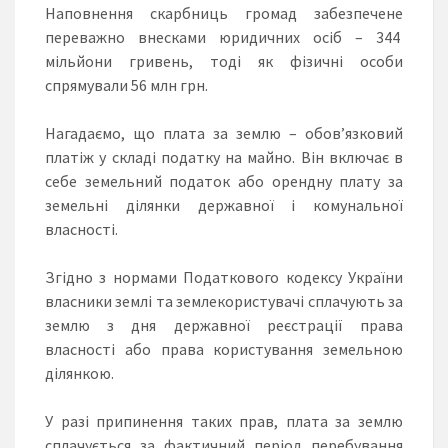
Наповнення скарбниць громад забезпечене
переважно внесками юридичних осіб – 344
мільйони гривень, тоді як фізичні особи
спрямували 56 млн грн.
Нагадаємо, що плата за землю – обов’язковий
платіж у складі податку на майно. Він включає в
себе земельний податок або орендну плату за
земельні ділянки державної і комунальної
власності.
Згідно з нормами Податкового кодексу України
власники землі та землекористувачі сплачують за
землю з дня державної реєстрації права
власності або права користування земельною
ділянкою.
У разі припинення таких прав, плата за землю
сплачується за фактичний період перебування