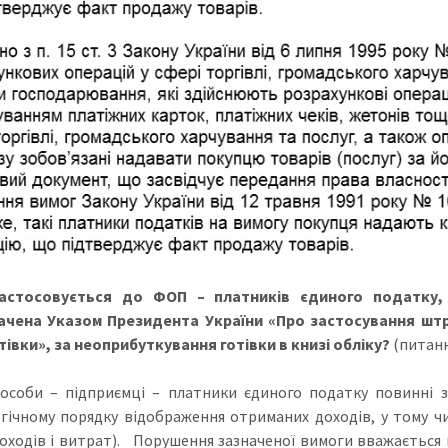
астосовується до ФОП – платників єдиного податку, 
ачена Указом Президента України «Про застосування шт
отівки», за неоприбуткування готівки в книзі обліку?
(питання
 особи – підприємці – платники єдиного податку повинні 
гічному порядку відображення отриманих доходів, у тому числ
доходів і витрат). Порушення зазначеної вимоги вважається