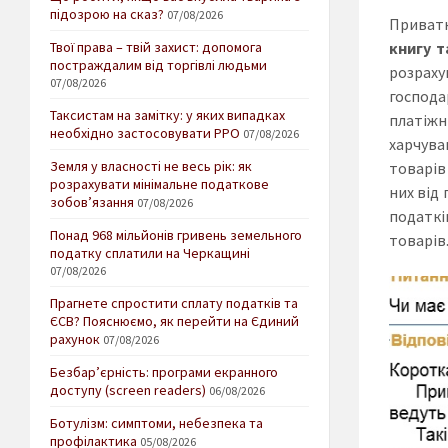
підозрою на сказ?
07/08/2026
Приватн
Твої права – твій захист: допомога
книгу т
постраждалим від торгівлі людьми
розраху
07/08/2026
господа
Таксистам на замітку: у яких випадках
платіжн
необхідно застосовувати РРО
07/08/2026
харчува
Земля у власності не весь рік: як
товарів
розрахувати мінімальне податкове
них від
зобов’язання
07/08/2026
податкі
Понад 968 мільйонів гривень земельного
товарів
податку сплатили на Черкащині
07/08/2026
Прагнете спростити сплату податків та
ЄСВ? Пояснюємо, як перейти на Єдиний
рахунок
07/08/2026
Безбар’єрність: програми екранного
доступу (screen readers)
06/08/2026
Ботулізм: симптоми, небезпека та
профілактика
05/08/2026