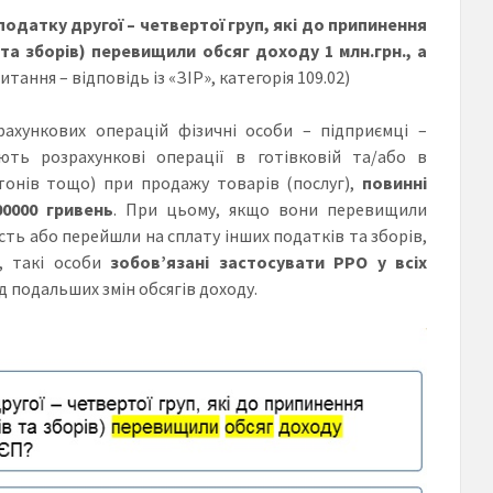
датку другої – четвертої груп, які до припинення
та зборів) перевищили обсяг доходу 1 млн.грн., а
итання – відповідь із «ЗІР», категорія 109.02)
рахункових операцій фізичні особи – підприємці –
ють розрахункові операції в готівковій та/або в
етонів тощо) при продажу товарів (послуг),
повинні
0000 гривень
. При цьому, якщо вони перевищили
ть або перейшли на сплату інших податків та зборів,
, такі особи
зобов’язані застосувати РРО у всіх
д подальших змін обсягів доходу.