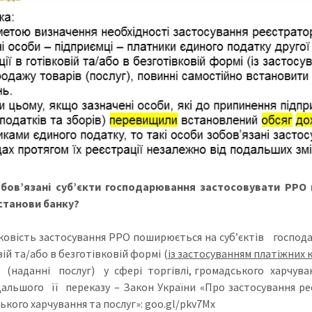
бов’язані суб’єкти господарювання застосовувати РРО п
станови банку?
ковість застосування РРО поширюється на суб’єктів госпо
ій та/або в безготівковій формі (
із застосуванням платіжних 
 (наданні послуг) у сфері торгівлі, громадського харчуван
альшого її переказу – Закон України «Про застосування реє
ького харчування та послуг»: goo.gl/pkv7Mx