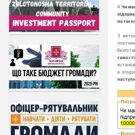
Чи ма
підприє
потім п
З метою
платник
безготі
самост
встанов
а згодо
наступн