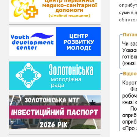
оприбут
суми
від
обігу го