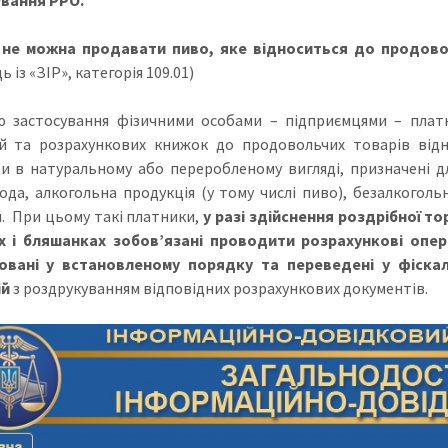
 не можна продавати пиво, яке відноситься до продово
ь із «ЗІР», категорія 109.01)
 застосування фізичними особами – підприємцями – платн
й та розрахункових книжок до продовольчих товарів від
и в натуральному або переробленому вигляді, призначені д
ода, алкогольна продукція (у тому числі пиво), безалкогольн
. При цьому такі платники,
у разі здійснення роздрібної то
 і бляшанках зобов’язані проводити розрахункові опера
овані у встановленому порядку та переведені у фіска
ій
з роздрукуванням відповідних розрахункових документів.