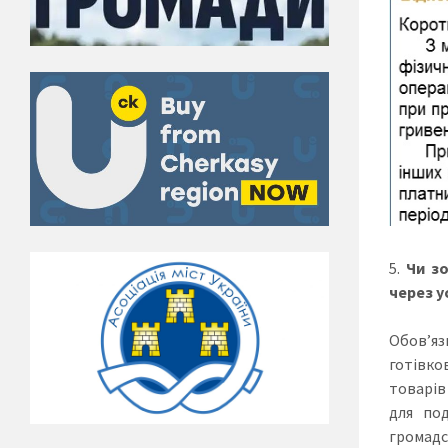
Чи зо
через у
Обов’яз
готівков
товарів
для под
громадс