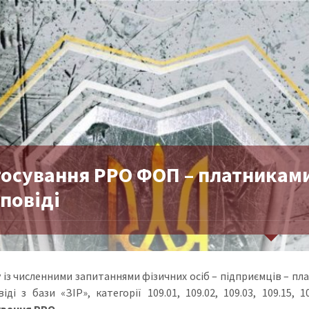
тосування РРО ФОП – платниками
дповіді
ку із численними запитаннями фізичних осіб – підприємців – 
віді з бази «ЗІР», категорії 109.01, 109.02, 109.03, 109.1
вання РРО.