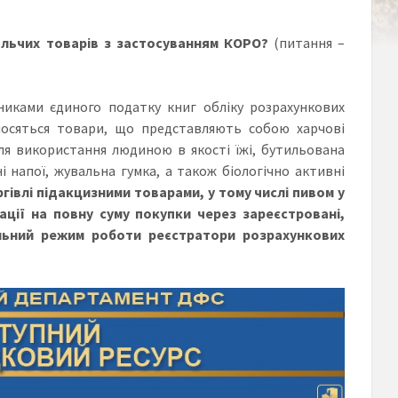
льчих товарів з застосуванням КОРО?
(питання –
иками єдиного податку книг обліку розрахункових
носяться товари, що представляють собою харчові
ля використання людиною в якості їжі, бутильована
і напої, жувальна гумка, а також біологічно активні
ргівлі підакцизними товарами, у тому числі пивом у
ції на повну суму покупки через зареєстровані,
льний режим роботи реєстратори розрахункових