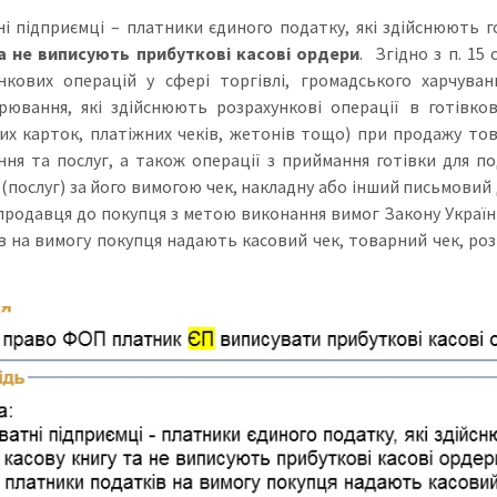
і підприємці – платники єдиного податку, які здійснюють г
а не виписують прибуткові касові ордери
. Згідно з п. 15
нкових операцій у сфері торгівлі, громадського харчуван
рювання, які здійснюють розрахункові операції в готівков
их карток, платіжних чеків, жетонів тощо) при продажу това
ння та послуг, а також операції з приймання готівки для п
 (послуг) за його вимогою чек, накладну або інший письмовий
 продавця до покупця з метою виконання вимог Закону Україн
в на вимогу покупця надають касовий чек, товарний чек, ро
.