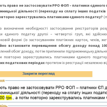
ють право не застосовувати РРО ФОП – платники єдиного по
мницької діяльності (переходу на сплату інших податків 
овторно зареєструвались платниками єдиного податку?
(п
 визначення необхідності застосування реєстраторів роз
и єдиного податку другої – четвертої груп, які здійсню
вковій формі (із застосуванням платіжних карток, чеків, ж
ійно встановити перевищення обсягу доходу понад 100
лений обсяг доходу, потім припинили підприємницьку діяльніс
м повторно зареєструвались платниками єдиного податку
их податкових періодах
протягом їх реєстрації незалежно ві