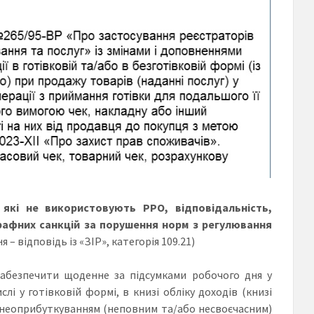
які не використовують РРО, відповідальність,
рафних санкцій за порушення норм з регулювання
 – відповідь із «ЗІР», категорія 109.21)
забезпечити щоденне за підсумками робочого дня у
і у готівковій формі, в книзі обліку доходів (книзі
 неоприбуткуванням (неповним та/або несвоєчасним)