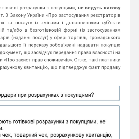
отівкові розрахунки з покупцями,
не ведуть касову
 ст. 3 Закону України «Про застосування реєстраторів
ня та послуг» із змінами і доповненнями суб’єкти
ій та/або в безготівковій формі (із застосуванням
рів (наданні послуг) у сфері торгівлі, громадського
одальшого її переказу зобов’язані надавати покупцю
 документ, що засвідчує передання права власності на
и «Про захист прав споживачів». Отже, такі платники
зрахункову квитанцію, що підтверджує факт продажу