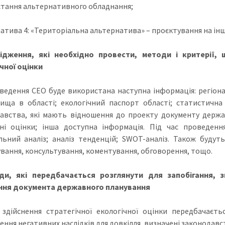
тання альтернативного обладнання;
атива 4: «Територіальна альтернатива» – проєктування на інши
ідження, які необхідно провести, методи і критерії, 
чної оцінки
ведення СЕО буде використана наступна інформація: регіо
ища в області; екологічний паспорт області; статистична
авства, які мають відношення до проекту документу держав
ні оцінки; інша доступна інформація. Під час проведенн
льний аналіз; аналіз тенденцій; SWOT-аналіз. Також будуть
вання, консультування, коментування, обговорення, тощо.
ди, які передбачається розглянути для запобігання, 
ння документа державного планування
 здійснення стратегічної екологічної оцінки передбачаєть
ення негативних наслідків для довкілля, визначені законодавс