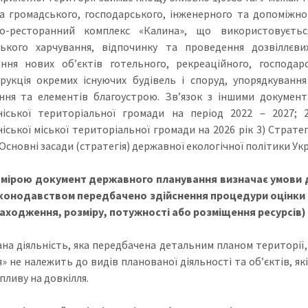
а громадського, господарського, інженерного та допоміжн
но-ресторанний комплекс «Калина», що використовуєть
ького харчування, відпочинку та проведення дозвіллєви
ння нових об’єктів готельного, рекреаційного, господар
рукція окремих існуючих будівель і споруд, упорядкування 
ння та елементів благоустрою. Зв’язок з іншими документ
іської територіальної громади на період 2022 – 2027; 
іської міської територіальної громади на 2026 рік 3) Стратег
 Основні засади (стратегія) державної екологічної політики Укр
мірою документ державного планування визначає умови дл
конодавством передбачено здійснення процедури оцінки в
аходження, розміру, потужності або розміщення ресурсів)
на діяльність, яка передбачена детальним планом території,
» не належить до видів планованої діяльності та об’єктів, як
пливу на довкілля.