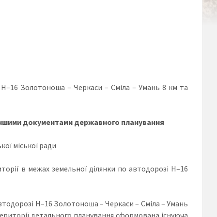
 Н–16 Золотоноша – Черкаси – Сміла – Умань 8 км та
з іншими документами державного планування
кої міської ради
иторії в межах земельної ділянки по автодорозі Н–16
автодорозі Н–16 Золотоноша – Черкаси – Сміла – Умань
х території детального планування сформована існуюча