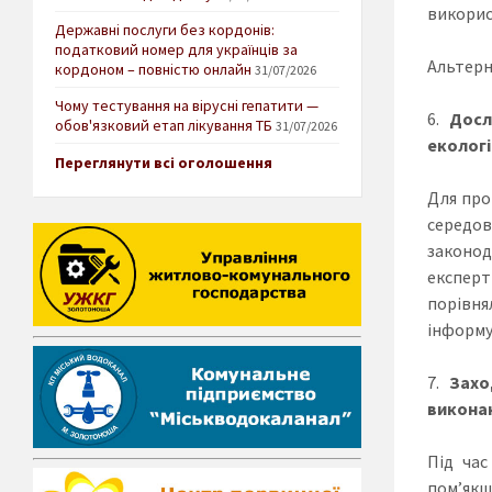
викорис
Державні послуги без кордонів:
податковий номер для українців за
Альтерн
кордоном – повністю онлайн
31/07/2026
Чому тестування на вірусні гепатити —
Досл
обов'язковий етап лікування ТБ
31/07/2026
екологі
Переглянути всі оголошення
Для про
середов
законод
експерт
порівня
інформу
Захо
викона
Під час
пом’якш