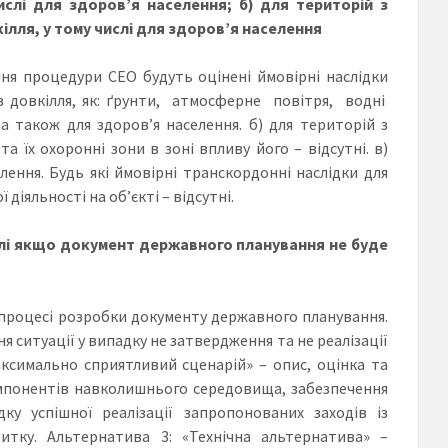
ислі для здоров’я населення; б) для територій з
лля, у тому числі для здоров’я населення
нення процедури СЕО будуть оцінені ймовірні наслідки
в довкілля, як: ґрунти, атмосферне повітря, водні
а також для здоров’я населення. б) для територій з
їх охоронні зони в зоні впливу його – відсутні. в)
елення. Будь які ймовірні транскордонні наслідки для
 діяльності на об’єкті – відсутні.
ислі якщо документ державного планування не буде
процесі розробки документу державного планування.
 ситуації у випадку не затвердження та не реалізації
ксимально сприятливий сценарій» – опис, оцінка та
омпонентів навколишнього середовища, забезпечення
ку успішної реалізації запропонованих заходів із
итку. Альтернатива 3: «Технічна альтернатива» –