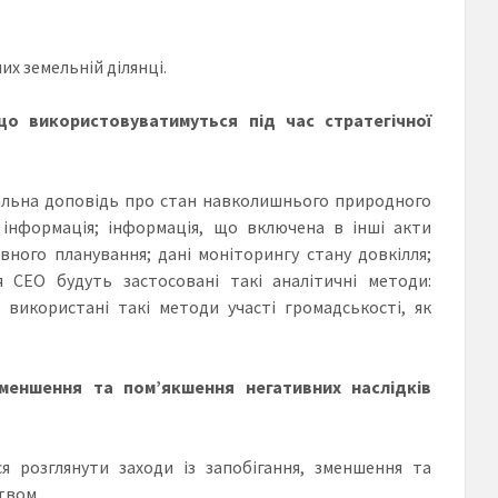
х земельній ділянці.
що використовуватимуться під час стратегічної
нальна доповідь про стан навколишнього природного
 інформація; інформація, що включена в інші акти
ного планування; дані моніторингу стану довкілля;
я СЕО будуть застосовані такі аналітичні методи:
 використані такі методи участі громадськості, як
зменшення та пом’якшення негативних наслідків
ся розглянути заходи із запобігання, зменшення та
твом.