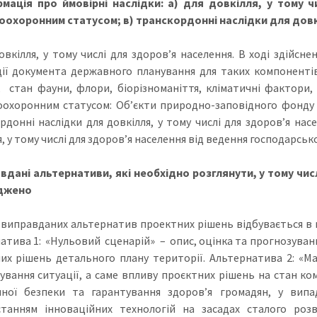
мація про ймовірні наслідки: а) для довкілля, у тому ч
охоронним статусом; в) транскордонні наслідки для довкі
довкілля, у тому числі для здоров’я населення. В ході здійс
ції документа державного планування для таких компоненті
, стан фауни, флори, біорізноманіття, кліматичні фактори, 
охоронним статусом: Об’єкти природно-заповідного фонду та 
рдонні наслідки для довкілля, у тому числі для здоров’я нас
, у тому числі для здоров’я населення від ведення господарської
вдані альтернативи, які необхідно розглянути, у тому ч
джено
 виправданих альтернатив проектних рішень відбувається в 
атива 1: «Нульовий сценарій» – опис, оцінка та прогнозування
их рішень детального плану території. Альтернатива 2: «Ма
ування ситуації, а саме впливу проєктних рішень на стан к
чної безпеки та гарантування здоров’я громадян, у випад
танням інноваційних технологій на засадах сталого розв