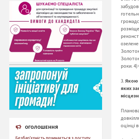
забудов
готель
громадс
розміще
реконст
озелене
Золотон
Золотон
роки. 4)
Якою 
яких за
місцезн
Планова
довкілля
оцінці в
ОГОЛОШЕННЯ
Безбар'єрність починається з доступу