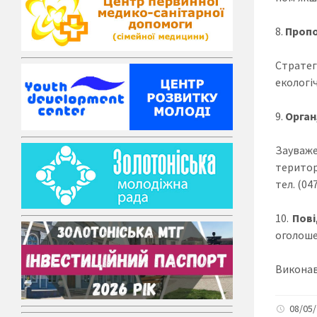
Пропо
Стратег
екологіч
Орган
Зауваже
територ
тел. (04
Пові
оголоше
Виконав
08/05/