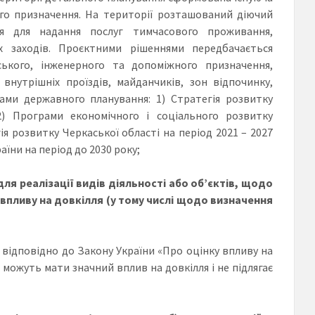
ого призначення. На території розташований діючий
ся для надання послуг тимчасового проживання,
х заходів. Проєктними рішеннями передбачається
ського, інженерного та допоміжного призначення,
внутрішніх проїздів, майданчиків, зон відпочинку,
ами державного планування: 1) Стратегія розвитку
2) Програми економічного і соціального розвитку
ія розвитку Черкаської області на період 2021 – 2027
аїни на період до 2030 року;
я реалізації видів діяльності або об’єктів, щодо
пливу на довкілля (у тому числі щодо визначення
 відповідно до Закону України «Про оцінку впливу на
і можуть мати значний вплив на довкілля і не підлягає