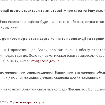
зиції щодо структури та змісту звіту про стратегічну екол
ічна екологічна оцінка буде виконана в обсягах, визначених
ну оцінку».
, до якого подаються зауваження та пропозиції та строки 
ння і пропозиції до Заяви про визначення обсягу стратег
ії подаються до: Золотоніської міської ради за адресою: Садо
737) 2-38-42, e-mail
mvk@zolo.gov.ua
домлення про оприлюднення Заяви про визначення обся
нь від 05.2026
Замовник/Уповноважена особа замовника:
чий комітет Золотоніської міської ради/Веснін Ігор Володим
2026 in
Управління архітектури