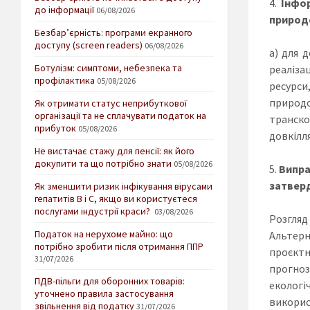
Інфор
до інформації
06/08/2026
природо
Безбар’єрність: програми екранного
доступу (screen readers)
06/08/2026
а) для 
Ботулізм: симптоми, небезпека та
реаліза
профілактика
05/08/2026
ресурси
природо
Як отримати статус неприбуткової
організації та не сплачувати податок на
транско
прибуток
05/08/2026
довкілля
Не вистачає стажу для пенсії: як його
докупити та що потрібно знати
05/08/2026
Випра
затвер
Як зменшити ризик інфікування вірусами
гепатитів В і С, якщо ви користуєтеся
послугами індустрії краси?
03/08/2026
Розгляд
Податок на нерухоме майно: що
Альтерн
потрібно зробити після отримання ППР
проєктн
31/07/2026
прогноз
ПДВ-пільги для оборонних товарів:
екологі
уточнено правила застосування
викорис
звільнення від податку
31/07/2026