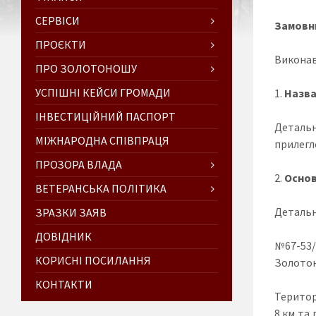
СЕРВІСИ
Замовн
ПРОЄКТИ
Виконав
ПРО ЗОЛОТОНОШУ
УСПІШНІ КЕЙСИ ГРОМАДИ
Назва
ІНВЕСТИЦІЙНИЙ ПАСПОРТ
Детальн
МІЖНАРОДНА СПІВПРАЦЯ
прилегло
ПРОЗОРА ВЛАДА
Основ
ВЕТЕРАНСЬКА ПОЛІТИКА
Детальн
ЗРАЗКИ ЗАЯВ
ДОВІДНИК
№67-53/
КОРИСНІ ПОСИЛАННЯ
Золотон
КОНТАКТИ
Територ
8 км та