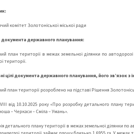
ик:
чий комітет Золотоніської міської ради
 документа державного планування:
ий план території в межах земельної ділянки по автодорозі
ї території.
ні цілі документа державного планування, його зв’язок 
ий план території розроблено на підставі Рішення Золотонісь
VIIІ від 10.10.2025 року «Про розробку детального плану тер
оша – Черкаси – Сміла – Умань».
ія детального плану території в межах земельної ділянки по 
 прилеглої території займає площу близько 1,6955 га. У межа