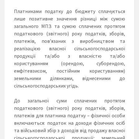
Платниками податку до бюджету сплачується
лише позитивне значення різниці між сумою
загального МПЗ та сумою сплачених протягом
податкового (звітного) року податків, зборів,
платежів, пов’язаних з виробництвом та
реалізацією власної сільськогосподарської
продукції та/або з власністю та/або
користуванням (орендою, суборендою,
емфітевзисом, постійним користуванням)
земельними ділянками, віднесеними до
сільськогосподарських угідь.
До загальної суми сплачених протягом
податкового (звітного) року податків, зборів,
платежів для платника податку – фізичної особи
включаються: податок на доходи фізичних осіб
та військовий збір з доходів від продажу власної
сільськогосподарської продукції; земельний