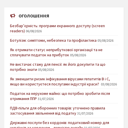
ОГОЛОШЕННЯ
Безбар’єрність: програми екранного доступу (screen
readers)
06/08/2026
Ботулізм: симптоми, небезпека та профілактика
05/08/2026
Як отримати статус неприбуткової організації та не
сплачувати податок на прибуток
05/08/2026
Не вистачає стажу для пенсії: як його докупити та що
потрібно знати
05/08/2026
Як зменшити ризик інфікування вірусами гепатитів В і С,
якщо ви користуєтеся послугами індустрії краси?
03/08/2026
Податок на нерухоме майно: що потрібно зробити після
отримання ППР
31/07/2026
ПДВ-пільги для оборонних товарів: уточнено правила
застосування звільнення від податку
31/07/2026
Державні послуги без кордонів: податковий номер для
українців за кордоном – повністю онлайн
31/07/2026