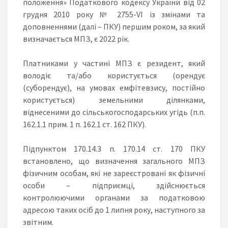
положення» Податкового кодексу України від 02
грудня 2010 року № 2755-VI із змінами та
доповненнями (далі – ПКУ) першим роком, за який
визначається МПЗ, є 2022 рік.
Платниками у частині МПЗ є резидент, який
володіє та/або користується (орендує
(суборендує), на умовах емфітевзису, постійно
користується) земельними ділянками,
віднесеними до сільськогосподарських угідь (п.п.
162.1.1 прим. 1 п. 162.1 ст. 162 ПКУ).
Підпунктом 170.14.3 п. 170.14 ст. 170 ПКУ
встановлено, що визначення загального МПЗ
фізичним особам, які не зареєстровані як фізичні
особи – підприємці, здійснюється
контролюючими органами за податковою
адресою таких осіб до 1 липня року, наступного за
звітним.