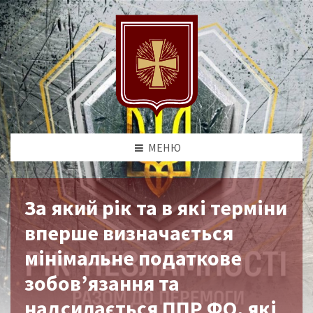
МЕНЮ
За який рік та в які терміни
вперше визначається
мінімальне податкове
зобов’язання та
надсилається ППР ФО, які