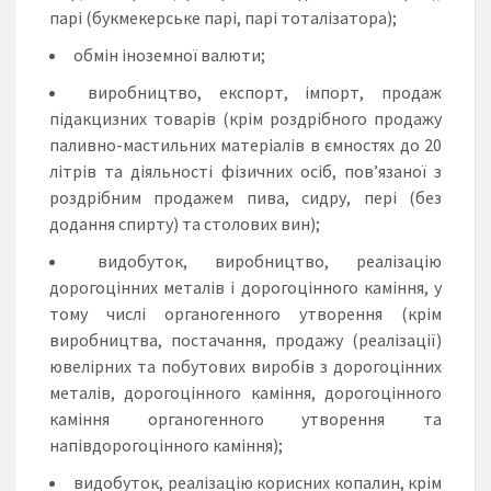
парі (букмекерське парі, парі тоталізатора);
обмін іноземної валюти;
виробництво, експорт, імпорт, продаж
підакцизних товарів (крім роздрібного продажу
паливно-мастильних матеріалів в ємностях до 20
літрів та діяльності фізичних осіб, пов’язаної з
роздрібним продажем пива, сидру, пері (без
додання спирту) та столових вин);
видобуток, виробництво, реалізацію
дорогоцінних металів і дорогоцінного каміння, у
тому числі органогенного утворення (крім
виробництва, постачання, продажу (реалізації)
ювелірних та побутових виробів з дорогоцінних
металів, дорогоцінного каміння, дорогоцінного
каміння органогенного утворення та
напівдорогоцінного каміння);
видобуток, реалізацію корисних копалин, крім