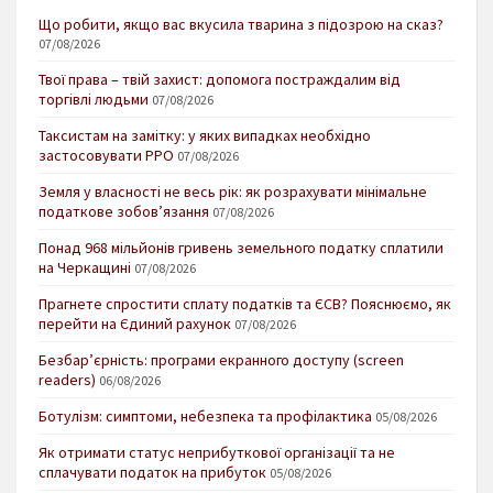
Що робити, якщо вас вкусила тварина з підозрою на сказ?
07/08/2026
Твої права – твій захист: допомога постраждалим від
торгівлі людьми
07/08/2026
Таксистам на замітку: у яких випадках необхідно
застосовувати РРО
07/08/2026
Земля у власності не весь рік: як розрахувати мінімальне
податкове зобов’язання
07/08/2026
Понад 968 мільйонів гривень земельного податку сплатили
на Черкащині
07/08/2026
Прагнете спростити сплату податків та ЄСВ? Пояснюємо, як
перейти на Єдиний рахунок
07/08/2026
Безбар’єрність: програми екранного доступу (screen
readers)
06/08/2026
Ботулізм: симптоми, небезпека та профілактика
05/08/2026
Як отримати статус неприбуткової організації та не
сплачувати податок на прибуток
05/08/2026