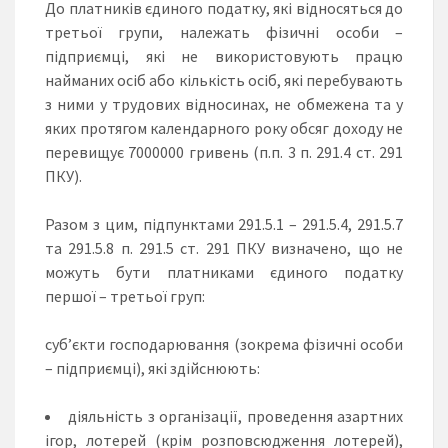
До платників єдиного податку, які відносяться до
третьої групи, належать фізичні особи –
підприємці, які не використовують працю
найманих осіб або кількість осіб, які перебувають
з ними у трудових відносинах, не обмежена та у
яких протягом календарного року обсяг доходу не
перевищує 7000000 гривень (п.п. 3 п. 291.4 ст. 291
ПКУ).
Разом з цим, підпунктами 291.5.1 – 291.5.4, 291.5.7
та 291.5.8 п. 291.5 ст. 291 ПКУ визначено, що не
можуть бути платниками єдиного податку
першої – третьої груп:
суб’єкти господарювання (зокрема фізичні особи
– підприємці), які здійснюють:
діяльність з організації, проведення азартних
ігор, лотерей (крім розповсюдження лотерей),