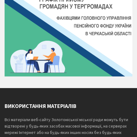
ВИКОРИСТАННЯ МАТЕРІАЛІВ
Всі матеріали веб-сайту Золотоніської міської ради можуть бути
відтворені у будь-яких засобах масової інформації, на серверах
мережі Інтернет або на будь-яких інших носіях без будь-яких