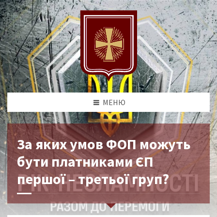
МЕНЮ
За яких умов ФОП можуть
бути платниками ЄП
першої – третьої груп?