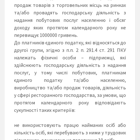
продаж товарів з торговельних місць на ринках
та/або провадять господарську діяльність з
надання побутових послуг населенню і обсяг
доходу яких протягом календарного року не
перевищує 1000000 гривень.
До платників єдиного податку, які відносяться до
другої групи, згідно з п.п. 2 п. 291.4 ст. 291 ПКУ
належать фізичні особи – підприємці, які
здійснюють господарську діяльність з надання
послуг, у тому числі побутових, платникам
єдиного податку та/або населенню,
виробництво та/або продаж товарів, діяльність
у сфері ресторанного господарства, за умови, що
протягом календарного року відповідають
сукупності таких критеріїв:
не використовують працю найманих осіб або
кількість осіб, які перебувають з ними у трудових
відносинах, одночасно не перевищує 10 осіб;