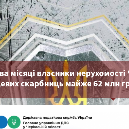
два місяці власники нерухомост
цевих скарбниць майже 62 млн г