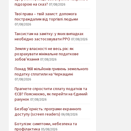
підозрою на сказ?
07/08/2026
Твої права – твій захист: допомога
постраждалим від торгівлі людьми
07/08/2026
Таксистам на замітку: у яких випадках
необхідно застосовувати РРО
07/08/2026
Земля у власності не весь рік: як
розрахувати мінімальне податкове
зобов’язання
07/08/2026
Понад 968 мільйонів гривень земельного
податку сплатили на Черкащині
07/08/2026
Прагнете спростити сплату податків та
ЄСВ? Пояснюємо, як перейти на Єдиний
рахунок
07/08/2026
Безбар’єрність: програми екранного
доступу (screen readers)
06/08/2026
Ботулізм: симптоми, небезпека та
профілактика
05/08/2026