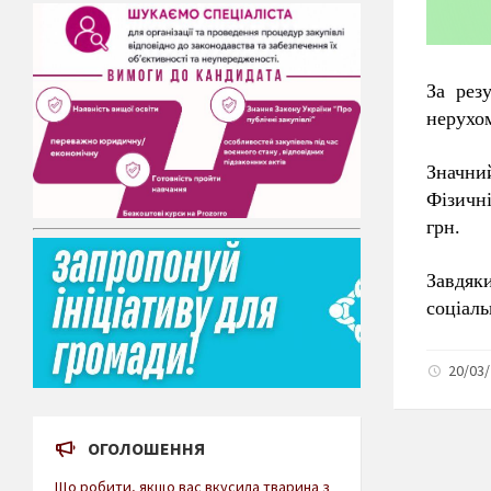
За рез
нерухом
Значни
Фізичн
грн.
Завдяк
соціаль
20/03/
ОГОЛОШЕННЯ
Що робити, якщо вас вкусила тварина з