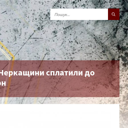
і Черкащини сплатили до
рн