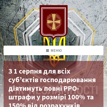
МЕНЮ
З 1 серпня для всіх
суб’єктів господарювання
діятимуть повні РРО-
штрафи у розмірі 100% та
150% від розрахунків