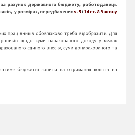
ті за рахунок державного бюджету, роботодавець
ників, у розмірах, передбачених
ч. 5
і
14 ст. 8 Закону
ких працівників обов’язково треба відобразити. Для
цівників щодо суми нарахованого доходу у межах
арахованого єдиного внеску, суми донарахованого та
уватиме бюджетні запити на отримання коштів на