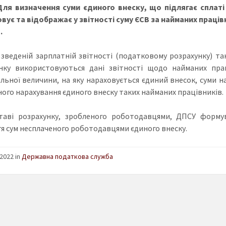
 Для визначення суми єдиного внеску, що підлягає спла
вує та відображає у звітності суму ЄСВ за найманих праців
В
.
 зведеній зарплатній звітності (податковому розрахунку) та
нку використовуються дані звітності щодо найманих пра
льної величини, на яку нараховується єдиний внесок, суми н
ого нарахування єдиного внеску таких найманих працівників.
ставі розрахунку, зробленого роботодавцями, ДПСУ форм
я сум несплаченого роботодавцями єдиного внеску.
2022 in
Державна податкова служба