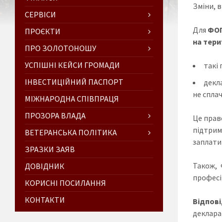
Зміни, 
СЕРВІСИ
Для
ФОП
ПРОЄКТИ
на тери
ПРО ЗОЛОТОНОШУ
УСПІШНІ КЕЙСИ ГРОМАДИ
такі
ІНВЕСТИЦІЙНИЙ ПАСПОРТ
декл
не сплач
МІЖНАРОДНА СПІВПРАЦЯ
ПРОЗОРА ВЛАДА
Це прав
підтрим
ВЕТЕРАНСЬКА ПОЛІТИКА
заплатит
ЗРАЗКИ ЗАЯВ
Також, 
ДОВІДНИК
професі
КОРИСНІ ПОСИЛАННЯ
КОНТАКТИ
Відпов
деклара