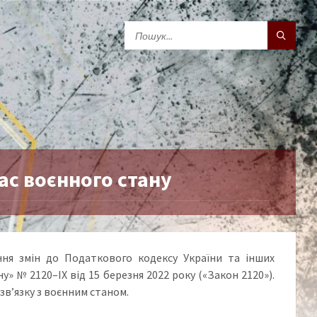
ас воєнного стану
ння змін до Податкового кодексу України та інших
у» № 2120–IX від 15 березня 2022 року («Закон 2120»).
зв’язку з воєнним станом.