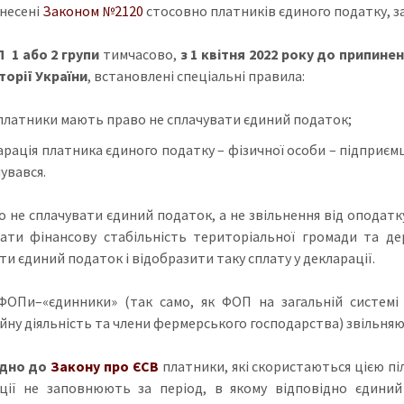
внесені
Законом №2120
стосовно платників єдиного податку, за
 1 або 2 групи
тимчасово,
з 1 квітня 2022 року до припин
торії України
, встановлені спеціальні правила:
 платники мають право не сплачувати єдиний податок;
арація платника єдиного податку – фізичної особи – підприєм
увався.
о не сплачувати єдиний податок, а не звільнення від оподатк
ати фінансову стабільність територіальної громади та де
и єдиний податок і відобразити таку сплату у декларації.
ФОПи–«єдинники» (так само, як ФОП на загальній системі
йну діяльність та члени фермерського господарства) звільняю
ідно до
Закону про ЄСВ
платники, які скористаються цією пі
ції не заповнюють за період, в якому відповідно єдиний