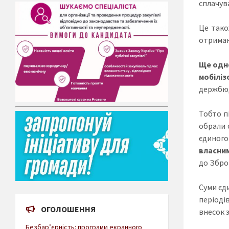
сплачув
Це тако
отриман
Ще одне
мобіліз
держбю
Тобто пі
обрали 
єдиного
власни
до Збро
Суми єд
періоді
ОГОЛОШЕННЯ
внесок 
Безбар’єрність: програми екранного