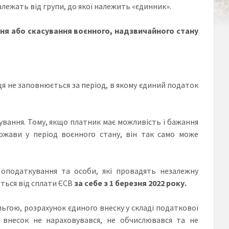
лежать від групи, до якої належить «єдинник».
ення або скасування воєнного, надзвичайного стану
ця не заповнюється за період, в якому єдиний податок
ування. Тому, якщо платник має можливість і бажання
ржави у період воєнного стану, він так само може
 оподаткування та особи, які провадять незалежну
ться від сплати ЄСВ
за себе з 1 березня 2022 року.
льгою, розрахунок єдиного внеску у складі податкової
 внесок не нараховувався, не обчислювався та не