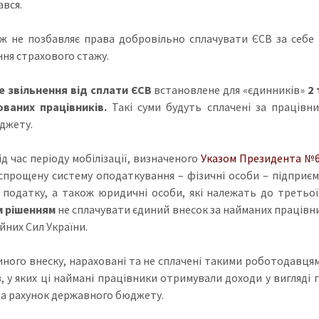
ався.
ж не позбавляє права добровільно сплачувати ЄСВ за себе 
ня страхового стажу.
 звільнення від сплати ЄСВ
встановлене для «єдинників»
2 
ованих працівників.
Такі суми будуть сплачені за працівн
джету.
д час періоду мобілізації, визначеного
Указом Президента №6
спрощену систему оподаткування – фізичні особи – підприємц
 податку, а також юридичні особи, які належать до третьо
м рішенням
не сплачувати єдиний внесок за найманих працівник
йних Сил України.
иного внеску, нараховані та не сплачені такими роботодавця
в, у яких ці наймані працівники отримували доходи у вигляді
за рахунок державного бюджету.