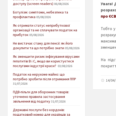
Увага!
доступу (screen readers)
06/08/2026
розрахо
Ботулізм: симптоми, небезпека та
про ЄС
профілактика
05/08/2026
Як отримати статус неприбуткової
Тобто у
організації та не сплачувати податок на
розраху
прибуток
05/08/2026
максима
Не вистачає стажу для пенсії: як його
зменшен
докупити та що потрібно знати
05/08/2026
Як зменшити ризик інфікування вірусами
На під
гепатитів В і С, якщо ви користуєтеся
покритт
послугами індустрії краси?
03/08/2026
Податок на нерухоме майно: що
потрібно зробити після отримання ППР
14/04/
31/07/2026
ПДВ-пільги для оборонних товарів:
уточнено правила застосування
звільнення від податку
31/07/2026
Державні послуги без кордонів:
податковий номер для українців за