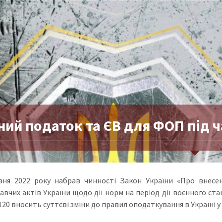
ий податок та ЄВ для ФОП під ч
зня 2022 року набрав чинності Закон України «Про внесе
вчих актів України щодо дії норм на період дії воєнного стан
20 вносить суттєві зміни до правил оподаткування в Україні у 