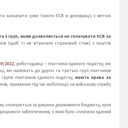
та зазначати суми такого ЄСВ в декларації з метою
та 3 груп, яким дозволяється не сплачувати ЄСВ за
иків (щоб ті не втрачали страховий стаж) з коштів
9/2022
, роботодавці – платники єдиного податку, які
і, які належать до другої та третьої груп платників
ї групи платників єдиного податку,
мають право за
ів, призваних під час мобілізації на військову службу
ми, сплачуються за рахунок державного бюджету, крім
 грошового забезпечення, з яких було сплачено єдиний