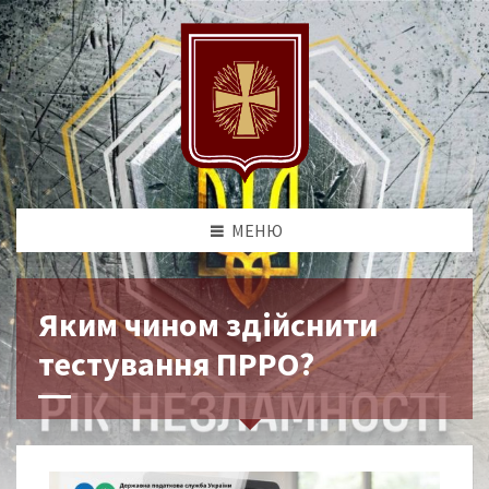
МЕНЮ
Яким чином здійснити
тестування ПРРО?