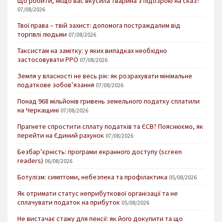
Що робити, якщо вас вкусила тварина з підозрою на сказ?
07/08/2026
Твої права – твій захист: допомога постраждалим від
торгівлі людьми
07/08/2026
Таксистам на замітку: у яких випадках необхідно
застосовувати РРО
07/08/2026
Земля у власності не весь рік: як розрахувати мінімальне
податкове зобов’язання
07/08/2026
Понад 968 мільйонів гривень земельного податку сплатили
на Черкащині
07/08/2026
Прагнете спростити сплату податків та ЄСВ? Пояснюємо, як
перейти на Єдиний рахунок
07/08/2026
Безбар’єрність: програми екранного доступу (screen
readers)
06/08/2026
Ботулізм: симптоми, небезпека та профілактика
05/08/2026
Як отримати статус неприбуткової організації та не
сплачувати податок на прибуток
05/08/2026
Не вистачає стажу для пенсії: як його докупити та що