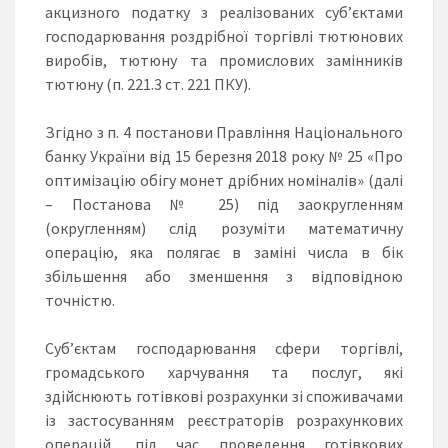
акцизного податку з реалізованих суб’єктами
господарювання роздрібної торгівлі тютюнових
виробів, тютюну та промислових замінників
тютюну (п. 221.3 ст. 221 ПКУ).
Згідно з п. 4 постанови Правління Національного
банку України від 15 березня 2018 року № 25 «Про
оптимізацію обігу монет дрібних номіналів» (далі
– Постанова № 25) під заокругленням
(округленням) слід розуміти математичну
операцію, яка полягає в заміні числа в бік
збільшення або зменшення з відповідною
точністю.
Суб’єктам господарювання сфери торгівлі,
громадського харчування та послуг, які
здійснюють готівкові розрахунки зі споживачами
із застосуванням реєстраторів розрахункових
операцій, під час проведення готівкових