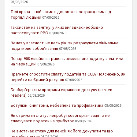
07/08/2026
Твої права – твій захист: допомога постраждалим від
торгівлі людьми
07/08/2026
Таксистам на замітку: у яких випадках необхідно
застосовувати РРО
07/08/2026
Земля у власності не весь рік: як розрахувати мінімальне
податкове зобов’язання
07/08/2026
Понад 968 мільйонів гривень земельного податку сплатили
на Черкащині
07/08/2026
Прагнете спростити сплату податків та ЄСВ? Пояснюємо, як
перейти на Єдиний рахунок
07/08/2026
Безбар’єрність: програми екранного доступу (screen
readers)
06/08/2026
Ботулізм: симптоми, небезпека та профілактика
05/08/2026
Як отримати статус неприбуткової організації та не
сплачувати податок на прибуток
05/08/2026
Не вистачає стажу для пенсії: як його докупити та що
потрібно знати
05/08/2026