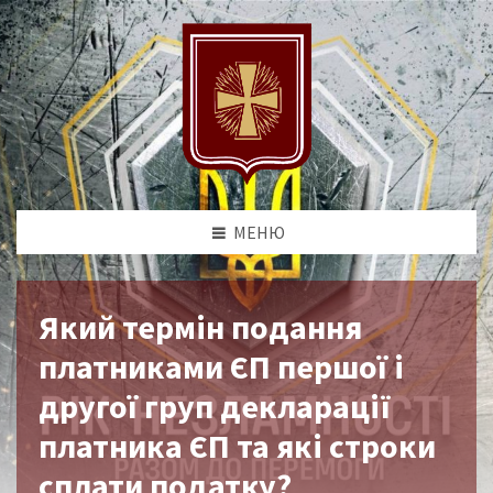
МЕНЮ
Який термін подання
платниками ЄП першої і
другої груп декларації
платника ЄП та які строки
сплати податку?