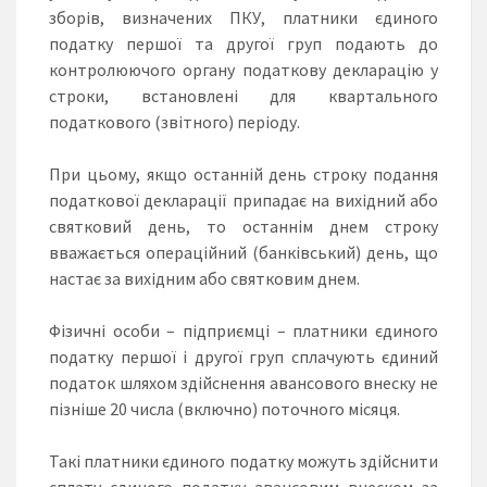
зборів, визначених ПКУ, платники єдиного
податку першої та другої груп подають до
контролюючого органу податкову декларацію у
строки, встановлені для квартального
податкового (звітного) періоду.
При цьому, якщо останній день строку подання
податкової декларації припадає на вихідний або
святковий день, то останнім днем строку
вважається операційний (банківський) день, що
настає за вихідним або святковим днем.
Фізичні особи – підприємці – платники єдиного
податку першої і другої груп сплачують єдиний
податок шляхом здійснення авансового внеску не
пізніше 20 числа (включно) поточного місяця.
Такі платники єдиного податку можуть здійснити
сплату єдиного податку авансовим внеском за