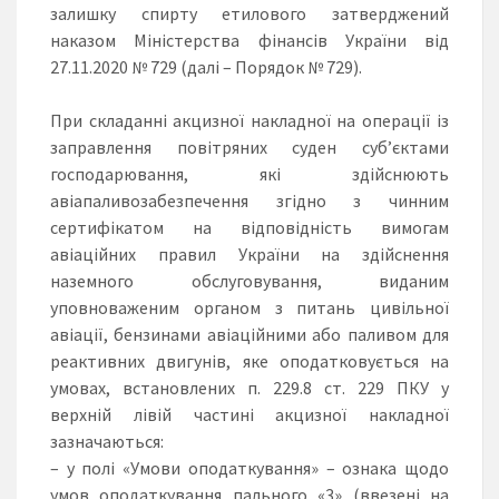
залишку спирту етилового затверджений
наказом Міністерства фінансів України від
27.11.2020 № 729 (далі – Порядок № 729).
При складанні акцизної накладної на операції із
заправлення повітряних суден суб’єктами
господарювання, які здійснюють
авіапаливозабезпечення згідно з чинним
сертифікатом на відповідність вимогам
авіаційних правил України на здійснення
наземного обслуговування, виданим
уповноваженим органом з питань цивільної
авіації, бензинами авіаційними або паливом для
реактивних двигунів, яке оподатковується на
умовах, встановлених п. 229.8 ст. 229 ПКУ у
верхній лівій частині акцизної накладної
зазначаються:
– у полі «Умови оподаткування» – ознака щодо
умов оподаткування пального «3» (ввезені на