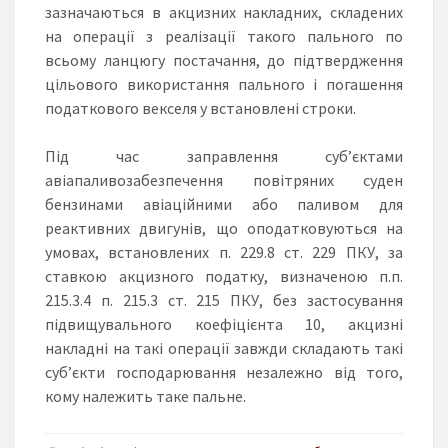
зазначаються в акцизних накладних, складених
на операції з реалізації такого пального по
всьому ланцюгу постачання, до підтвердження
цільового використання пального і погашення
податкового векселя у встановлені строки.
Під час заправлення суб’єктами
авіапаливозабезпечення повітряних суден
бензинами авіаційними або паливом для
реактивних двигунів, що оподатковуються на
умовах, встановлених п. 229.8 ст. 229 ПКУ, за
ставкою акцизного податку, визначеною п.п.
215.3.4 п. 215.3 ст. 215 ПКУ, без застосування
підвищувального коефіцієнта 10, акцизні
накладні на такі операції завжди складають такі
суб’єкти господарювання незалежно від того,
кому належить таке пальне.