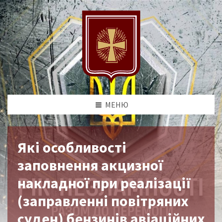
МЕНЮ
Які особливості
заповнення акцизної
накладної при реалізації
(заправленні повітряних
суден) бензинів авіаційних