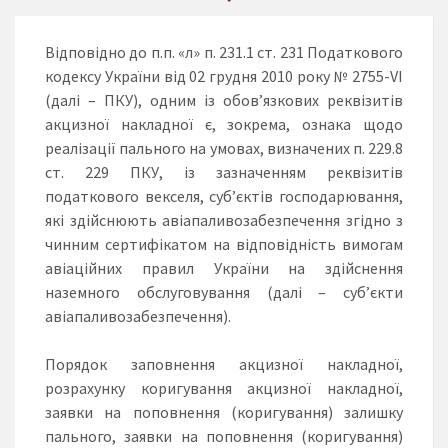
Відповідно до п.п. «л» п. 231.1 ст. 231 Податкового
кодексу України від 02 грудня 2010 року № 2755-VI
(далі – ПКУ), одним із обов’язкових реквізитів
акцизної накладної є, зокрема, ознака щодо
реалізації пального на умовах, визначених п. 229.8
ст. 229 ПКУ, із зазначенням реквізитів
податкового векселя, суб’єктів господарювання,
які здійснюють авіапаливозабезпечення згідно з
чинним сертифікатом на відповідність вимогам
авіаційних правил України на здійснення
наземного обслуговування (далі – суб’єкти
авіапаливозабезпечення).
Порядок заповнення акцизної накладної,
розрахунку коригування акцизної накладної,
заявки на поповнення (коригування) залишку
пального, заявки на поповнення (коригування)