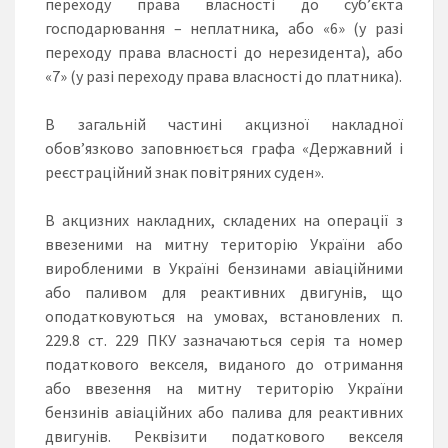
переходу права власності до суб’єкта
господарювання – неплатника, або «6» (у разі
переходу права власності до нерезидента), або
«7» (у разі переходу права власності до платника).
В загальній частині акцизної накладної
обов’язково заповнюється графа «Державний і
реєстраційний знак повітряних суден».
В акцизних накладних, складених на операції з
ввезеними на митну територію України або
виробленими в Україні бензинами авіаційними
або паливом для реактивних двигунів, що
оподатковуються на умовах, встановлених п.
229.8 ст. 229 ПКУ зазначаються серія та номер
податкового векселя, виданого до отримання
або ввезення на митну територію України
бензинів авіаційних або палива для реактивних
двигунів. Реквізити податкового векселя