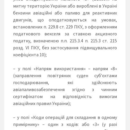
митну територію України або вироблені в Україні
бензини авіаційні або паливо для реактивних
двигунів, що оподатковуються на умовах,
встановлених п. 229.8 ст. 229 ПКУ, з оформленням
податкового векселя за ставкою акцизного
податку, визначеною п.п. 215.3.4 п. 215.3 ст. 215
розд. VI ПКУ, без застосування підвищувального
коефіцієнта 10);
– у полі «Напрям використання» – напрям «8»
(заправлення повітряних суден суб’єктами
господарювання, які здійснюють
авіапаливозабезпечення згідно з чинним
сертифікатом на відповідність вимогам
авіаційних правил України);
– у полі «Коди операцій для складання в одному
примірнику» – один з кодів: або «3» (у разі